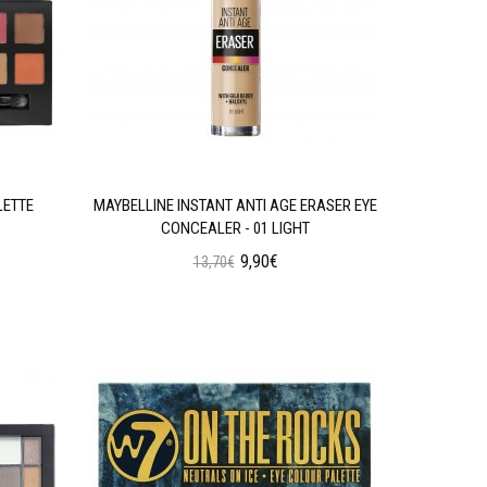
LETTE
MAYBELLINE INSTANT ANTI AGE ERASER EYE
W7 SOC
CONCEALER - 01 LIGHT
9,90€
13,70€
Προσθήκη στο Καλάθι