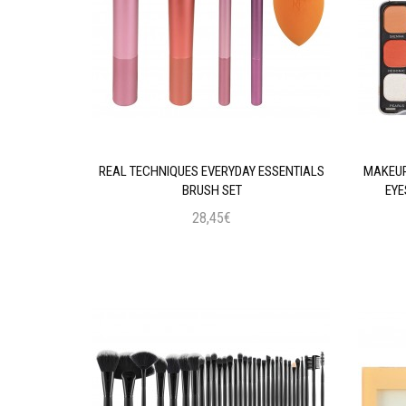
AL INTENSE
REAL TECHNIQUES EVERYDAY ESSENTIALS
MAKEUP
 BLACK
BRUSH SET
EYE
28,45€
ι
Προσθήκη στο Καλάθι