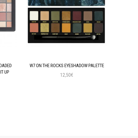
LOADED
W7 ON THE ROCKS EYESHADOW PALETTE
MAYBELLIN
IT UP
12,50€
Προσθήκη στο Καλάθι