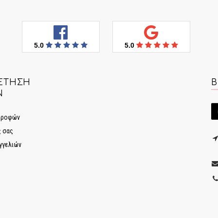
5.0
5.0
ΈΤΗΣΗ
Β
Ν
στροφών
ς σας
γγελιών