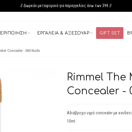
// Δωρεάν μεταφορικά για παραγγελίες άνω των 39€ //
ΕΡΙΠΟΊΗΣΗ
ΕΡΓΑΛΕΊΑ & ΑΞΕΣΟΥΆΡ
GIFT SET
B
sker Concealer - 060 Nude
Rimmel The M
Concealer -
Αδιάβροχο υγρό concealer με ενυδατ
10ml