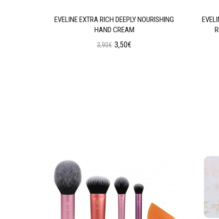
GENERATING
EVELINE EXTRA RICH DEEPLY NOURISHING
EVEL
HAND CREAM
R
3,50€
3,90€
ι
Προσθήκη στο Καλάθι