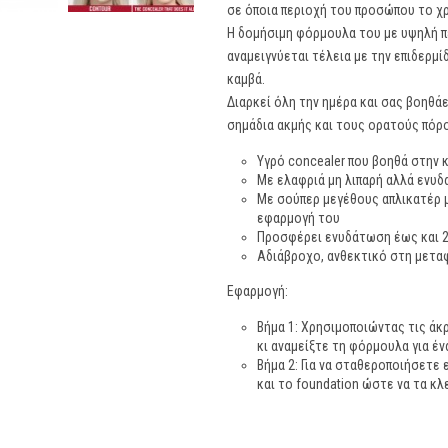
σε όποια περιοχή του προσώπου το χ
Η δομήσιμη φόρμουλα του με υψηλή π
αναμειγνύεται τέλεια με την επιδερμί
καμβά.
Διαρκεί όλη την ημέρα και σας βοηθά
σημάδια ακμής και τους ορατούς πόρ
Υγρό concealer που βοηθά στην
Με ελαφριά μη λιπαρή αλλά ενυ
Με σούπερ μεγέθους απλικατέρ μ
εφαρμογή του
Προσφέρει ενυδάτωση έως και 
Αδιάβροχο, ανθεκτικό στη μετα
Εφαρμογή:
Βήμα 1: Χρησιμοποιώντας τις άκ
κι αναμείξτε τη φόρμουλα για έ
Βήμα 2: Για να σταθεροποιήσετε
και το foundation ώστε να τα κ