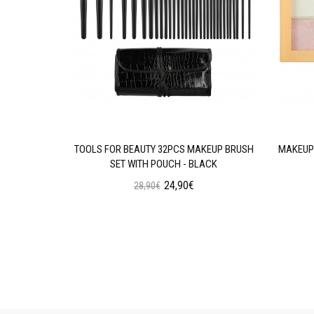
AN WEAR
TOOLS FOR BEAUTY 32PCS MAKEUP BRUSH
MAKEUP 
N OIL
SET WITH POUCH - BLACK
24,90€
28,90€
ι
Προσθήκη στο Καλάθι