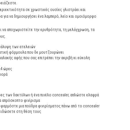
ρειάζεστε.
εριεκτικότητα σε χρωστικές ουσίες γλιστράει και
δα για να δημιουργήσει ένα λαμπερό, λείο και ομοιόμορφο
ει να αποχωριστείτε την ερυθρότητα, τη μελάγχρωση, τα
ους.
 κάλυψη των ατελειών
δατική φόρμουλα που δε μουτζουρώνει
αλακής αφής που σας επιτρέπει την ακριβή κι εύκολη
24 ώρες
φορά
ρες των δακτύλων ή ένα πινέλο concealer, απλώστε ελαφρά
να απρόσκοπτο φινίρισμα
 εφαρμόστε μια πούδρα φινιρίσματος πάνω από το concealer
λειδώσετε στη θέση τους