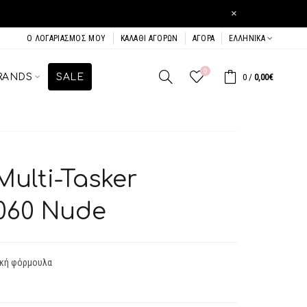
×
Ο ΛΟΓΑΡΙΑΣΜΌΣ ΜΟΥ
ΚΑΛΆΘΙ ΑΓΟΡΏΝ
ΑΓΟΡΆ
ΕΛΛΗΝΙΚΆ
0
RANDS
SALE
0
/
0,00€
ulti-Tasker
 060 Nude
ική φόρμουλα