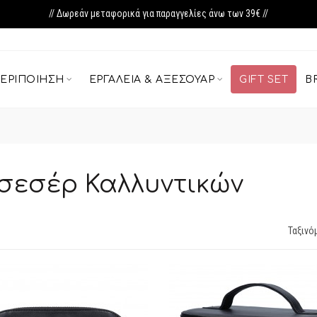
// Δωρεάν μεταφορικά για παραγγελίες άνω των 39€ //
ΕΡΙΠΟΊΗΣΗ
ΕΡΓΑΛΕΊΑ & ΑΞΕΣΟΥΆΡ
GIFT SET
B
σεσέρ Καλλυντικών
Ταξινό