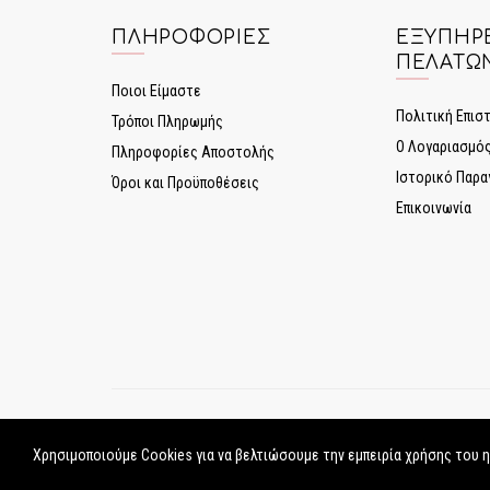
ΠΛΗΡΟΦΟΡΊΕΣ
ΕΞΥΠΗΡ
ΠΕΛΑΤΏ
Ποιοι Είμαστε
Πολιτική Επι
Τρόποι Πληρωμής
Ο Λογαριασμό
Πληροφορίες Αποστολής
Ιστορικό Παρα
Όροι και Προϋποθέσεις
Επικοινωνία
Rouz.gr © Copyright 2017-2026
Χρησιμοποιούμε Cookies για να βελτιώσουμε την εμπειρία χρήσης του 