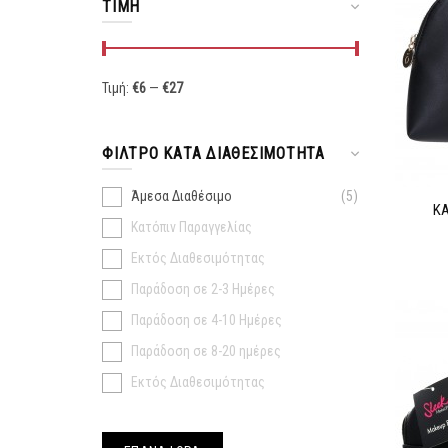
ΤΙΜΉ
Τιμή:
€
6
—
€
27
ΦΊΛΤΡΟ ΚΑΤΆ ΔΙΑΘΕΣΙΜΌΤΗΤΑ
Άμεσα Διαθέσιμο
5
KA
Κατόπιν Παραγγελίας
Εκτός Διαθεσιμότητας
Παράδοση σε 2-3 Ημέρες
Παράδοση σε 4-10 Ημέρες
Παράδοση σε 8-20 ημέρες
Εκτός Διαθεσιμότητας