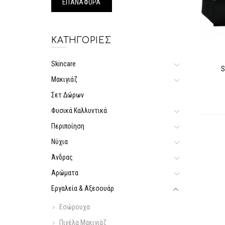
ΚΑΤΗΓΟΡΊΕΣ
Skincare
S
Μακιγιάζ
Σετ Δώρων
Φυσικά Καλλυντικά
Περιποίηση
Νύχια
Άνδρας
Αρώματα
Εργαλεία & Αξεσουάρ
Εσώρουχα
Πινέλα Μακιγιάζ