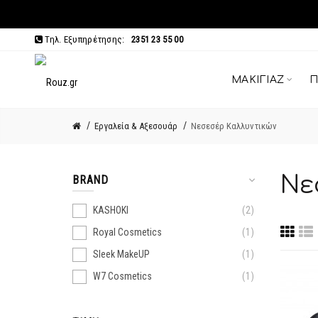
Τηλ. Εξυπηρέτησης:
2351 23 55 00
ΜΑΚΙΓΙΆΖ
Π
Εργαλεία & Αξεσουάρ
Νεσεσέρ Καλλυντικών
Νε
BRAND
KASHOKI
2
Royal Cosmetics
1
Sleek MakeUP
1
W7 Cosmetics
1