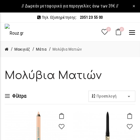
// Δωρεάν μεταφορικά για παραγγελίες άνω των 39€ //
×
Τηλ. Εξυπηρέτησης:
2351 23 55 00
0
0
Μακιγιάζ
Μάτια
Μολύβια Ματιών
Μολύβια Ματιών
Φίλτρα