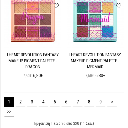
I HEART REVOLUTION FANTASY
I HEART REVOLUTION FANTASY
MAKEUP PIGMENT PALETTE -
MAKEUP PIGMENT PALETTE -
DRAGON
MERMAID
6,80€
6,80€
7,50€
7,50€
1
2
3
4
5
6
7
8
9
>
>>
Εμφάνιση 1 έως 30 από 320 (11 Σελ.)