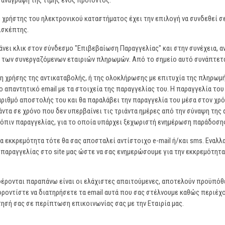
 αναγραφή της τιμής ενός προϊόντος.
 χρήστης του ηλεκτρονικού καταστήματος έχει την επιλογή να συνδεθεί σ
πισκέπτης.
κάνει κλικ στον σύνδεσμο "Επιβεβαίωση Παραγγελίας" και στην συνέχεια, 
 των συνεργαζόμενων εταιριών πληρωμών. Από το σημείο αυτό συνάπτετα
η χρήσης της αντικαταβολής, ή της ολοκλήρωσης με επιτυχία της πληρωμ
ο απαντητικό email με τα στοιχεία της παραγγελίας του. Η παραγγελία το
 αριθμό αποστολής του και θα παραλάβει την παραγγελία του μέσα στον χ
άντα σε χρόνο που δεν υπερβαίνει τις τριάντα ημέρες από την σύναψη τη
όπιν παραγγελίας, για το οποία υπάρχει ξεχωριστή ενημέρωση παράδοση
 εκκρεμότητα τότε θα σας αποσταλεί αντίστοιχο e-mail ή/και sms. Εναλλ
 παραγγελίας στο site μας ώστε να σας ενημερώσουμε για την εκκρεμότη
έρονται παραπάνω είναι οι ελάχιστες απαιτούμενες, αποτελούν προϋπόθεσ
οντίστε να διατηρήσετε τα email αυτά που σας στέλνουμε καθώς περιέχ
ησή σας σε περίπτωση επικοινωνίας σας με την Εταιρία μας.