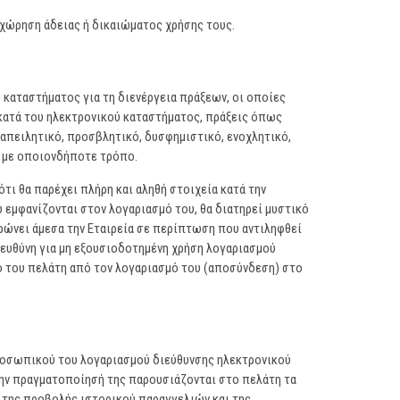
κχώρηση άδειας ή δικαιώματος χρήσης τους.
 καταστήματος για τη διενέργεια πράξεων, οι οποίες
 κατά του ηλεκτρονικού καταστήματος, πράξεις όπως
απειλητικό, προσβλητικό, δυσφημιστικό, ενοχλητικό,
υς με οποιονδήποτε τρόπο.
τι θα παρέχει πλήρη και αληθή στοιχεία κατά την
υ εμφανίζονται στον λογαριασμό του, θα διατηρεί μυστικό
ρώνει άμεσα την Εταιρεία σε περίπτωση που αντιληφθεί
 ευθύνη για μη εξουσιοδοτημένη χρήση λογαριασμού
ο του πελάτη από τον λογαριασμό του (αποσύνδεση) στο
προσωπικού του λογαριασμού διεύθυνσης ηλεκτρονικού
 την πραγματοποίησή της παρουσιάζονται στο πελάτη τα
 της προβολής ιστορικού παραγγελιών και της