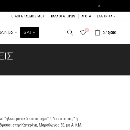
×
Ο ΛΟΓΑΡΙΑΣΜΌΣ ΜΟΥ
ΚΑΛΆΘΙ ΑΓΟΡΏΝ
ΑΓΟΡΆ
ΕΛΛΗΝΙΚΆ
0
RANDS
SALE
0
/
0,00€
ΕΙΣ
νο "ηλεκτρονικό κατάστημα" ή "ιστότοπος" ή
ρεύει στην Κατερίνη, Μαραθώνος 50, με Α.Φ.Μ.