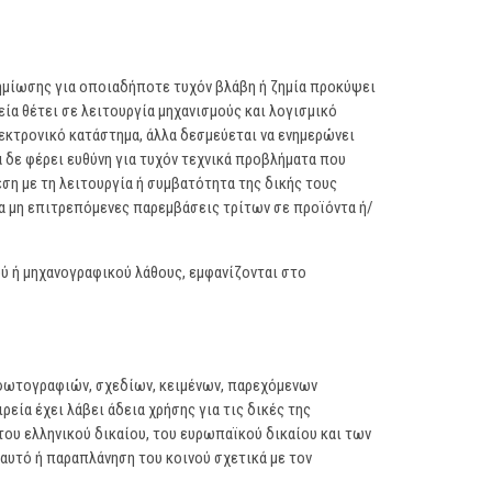
ημίωσης για οποιαδήποτε τυχόν βλάβη ή ζημία προκύψει
ία θέτει σε λειτουργία μηχανισμούς και λογισμικό
εκτρονικό κατάστημα, άλλα δεσμεύεται να ενημερώνει
α δε φέρει ευθύνη για τυχόν τεχνικά προβλήματα που
ση με τη λειτουργία ή συμβατότητα της δικής τους
ερα μη επιτρεπόμενες παρεμβάσεις τρίτων σε προϊόντα ή/
ύ ή μηχανογραφικού λάθους, εμφανίζονται στο
 φωτογραφιών, σχεδίων, κειμένων, παρεχόμενων
εία έχει λάβει άδεια χρήσης για τις δικές της
του ελληνικού δικαίου, του ευρωπαϊκού δικαίου και των
υτό ή παραπλάνηση του κοινού σχετικά με τον