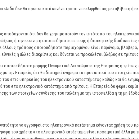
οσελίδα δεν θα πρέπει κατά κανένα τρόπο να εκληφθεί ως μεταβίβαση ή ε
ς αποδέχονται ότι δεν θα χρησιμοποιούν τον ιστότοπο του ηλεκτρονικού
ιώξεως ή την εκκίνηση οποιασδήποτε αστικής ή διοικητικής διαδικασίας
με άλλους τρόπους οποιουδήποτε περιεχομένου είναι παράνομο, βλαβερό, 
, εθνικές ή άλλες διακρίσεις και δύναται να προκαλέσει βλάβες σε τρίτο
ει οποιασδήποτε μορφής Πνευματικά Δικαιώματα της Εταιρείας ή τρίτων, ό
με την Εταιρεία, ότι θα διατηρεί ενήμερα τα προσωπικά του στοιχεία πο
ς του στις υπηρεσίες του ηλεκτρονικού καταστήματος καθώς και θα ενημε
του στο ηλεκτρονικό κατάστημα από τρίτους. Η Εταιρεία δε φέρει καμία
σης των στοιχείων σύνδεσης του πελάτη με την ιστοσελίδα ή τη μη έξοδ
υνατότητα να εγγραφεί στο ηλεκτρονικό κατάστημα κάνοντας χρήση του 
γραφή του χρήστη στο ηλεκτρονικό κατάστημα είναι προαιρετική άλλα με
ιών, έχοντας αποθηκευμένα τα στοιχεία αποστολής στο λογαριασμό του,