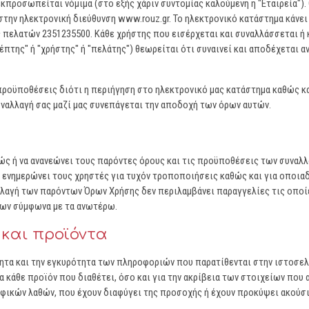
 εκπροσωπείται νόμιμα (στο εξής χάριν συντομίας καλούμενη η "Εταιρεία")
στην ηλεκτρονική διεύθυνση www.rouz.gr. Το ηλεκτρονικό κατάστημα κάνε
 πελατών 2351235500. Κάθε χρήστης που εισέρχεται και συναλλάσσεται ή
έπτης" ή "χρήστης" ή "πελάτης") θεωρείται ότι συναινεί και αποδέχεται
προϋποθέσεις διότι η περιήγηση στο ηλεκτρονικό μας κατάστημα καθώς κα
υναλλαγή σας μαζί μας συνεπάγεται την αποδοχή των όρων αυτών.
ώς ή να ανανεώνει τους παρόντες όρους και τις προϋποθέσεις των συναλ
α ενημερώνει τους χρηστές για τυχόν τροποποιήσεις καθώς και για οποι
λλαγή των παρόντων Όρων Χρήσης δεν περιλαμβάνει παραγγελίες τις οποί
εων σύμφωνα με τα ανωτέρω.
 και προϊόντα
ότητα και την εγκυρότητα των πληροφοριών που παρατίθενται στην ιστοσε
κάθε προϊόν που διαθέτει, όσο και για την ακρίβεια των στοιχείων που
αφικών λαθών, που έχουν διαφύγει της προσοχής ή έχουν προκύψει ακούσ