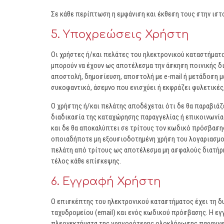
Σε κάθε περίπτωση η εμφάνιση και έκθεση τους στην ιστ
5. Υποχρεώσεις Χρήστη
Οι χρήστες ή/και πελάτες του ηλεκτρονικού καταστήματο
μπορούν να έχουν ως αποτέλεσμα την άσκηση ποινικής δ
αποστολή, δημοσίευση, αποστολή με e-mail ή μετάδοση 
συκοφαντικό, άσεμνο που ενισχύει ή εκφράζει φυλετικές
Ο χρήστης ή/και πελάτης αποδέχεται ότι δε θα παραβιάζ
διαδικασία της καταχώρησης παραγγελίας ή επικοινωνίας 
και δε θα αποκαλύπτει σε τρίτους τον κωδικό πρόσβαση
οποιαδήποτε μη εξουσιοδοτημένη χρήση του λογαριασμού 
πελάτη από τρίτους ως αποτέλεσμα μη ασφαλούς διατήρη
τέλος κάθε επίσκεψης.
6. Εγγραφή Χρήστη
Ο επισκέπτης του ηλεκτρονικού καταστήματος έχει τη δ
ταχυδρομείου (email) και ενός κωδικού πρόσβασης. Η εγ
πλεονεκτήματα της γρηγορότερης ολοκλήρωσης παραγγελ