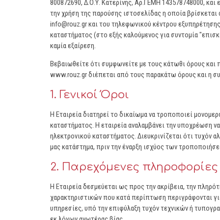
800872690, Δ.Ο.Υ. Κατερίνης, Αρ.ΓΕΜΗ 143578748000, και
την χρήση της παρούσης ιστοσελίδας η οποία βρίσκεται 
info@rouz.gr και του τηλεφωνικού κέντρου εξυπηρέτησης
καταστήματος (στο εξής καλούμενος για συντομία "επισκ
καμία εξαίρεση.
Βεβαιωθείτε ότι συμφωνείτε με τους κάτωθι όρους και 
www.rouz.gr διέπεται από τους παρακάτω όρους και η σ
1. Γενικοί Όροι
Η Εταιρεία διατηρεί το δικαίωμα να τροποποιεί μονομερ
καταστήματος. Η εταιρεία αναλαμβάνει την υποχρέωση ν
ηλεκτρονικού καταστήματος. Διευκρινίζεται ότι τυχόν α
μας κατάστημα, πριν την έναρξη ισχύος των τροποποιήσ
2. Παρεχόμενες πληροφορίες
H Εταιρεία δεσμεύεται ως προς την ακρίβεια, την πληρ
χαρακτηριστικών που κατά περίπτωση περιγράφονται για 
υπηρεσίες, υπό την επιφύλαξη τυχόν τεχνικών ή τυπογρ
εκ λόγων ανωτέρας βίας.