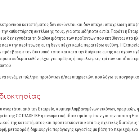
λεκτρονικού καταστήματος δεν ευθύνεται και δεν υπέχει υποχρέωση αποζ
την καθυστέρηση εκτέλεσης τους, για οποιαδήποτε αιτία. Παρότι η Εταιρε
εια δεν εγγυάται τη διαθεσιμότητα των προϊόντων που εκτίθενται στο ηλ
ε και στην περίπτωση αυτή δεν υπέχει καμία περαιτέρω ευθύνη. Η Εταιρεί
 πρόσβαση στον δικτυακό τόπο και κατά την διάρκεια αυτής και έχουν σχέ
ιρεία ουδεμία ευθύνη έχει για πράξεις ή παραλείψεις τρίτων και ιδιαίτ
αυτού.
αι να συνάψει πώληση προϊόντων ή/και υπηρεσιών, που λόγω τυπογραφικο
ιδιοκτησίας
υ αναρτάται από την Εταιρεία, συμπεριλαμβανομένων εικόνων, γραφικών,
α της GGTRADE IKE ή πνευματική ιδιοκτησία τρίτων για την οποία η Εταιρ
νικού της καταστήματος και προστατεύονται κατά τις σχετικές διατάξεις 
ή, μεταφορά ή δημιουργία παράγωγης εργασίας με βάση το περιεχόμενο α