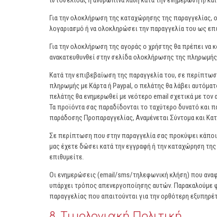
ιστοσελίδας ή ανθρώπινα λάθη κατά την ενημέρωση ή/και
Για την ολοκλήρωση της καταχώρησης της παραγγελίας, ο
λογαριασμό ή να ολοκληρώσει την παραγγελία του ως ε
Για την ολοκλήρωση της αγοράς ο χρήστης θα πρέπει να 
ανακατευθυνθεί στην σελίδα ολοκλήρωσης της πληρωμής
Κατά την επιβεβαίωση της παραγγελία του, σε περίπτωσ
πληρωμής με Κάρτα ή Paypal, ο πελάτης θα λάβει αυτόματ
πελάτης θα ενημερωθεί με νεότερο email σχετικά με τον
Τα προϊόντα σας παραδίδονται το ταχύτερο δυνατό και π
παράδοσης Προπαραγγελίας, Αναμένεται Σύντομα και Κατ
Σε περίπτωση που στην παραγγελία σας προκύψει κάποια
μας έχετε δώσει κατά την εγγραφή ή την καταχώρηση της
επιθυμείτε.
Οι ενημερώσεις (email/sms/τηλεφωνική κλήση) που αναφ
υπάρχει τρόπος απενεργοποίησης αυτών. Παρακαλούμε φρ
παραγγελίας που απαιτούνται για την ορθότερη εξυπηρέτ
8. Τιμολογιακή Πολιτική