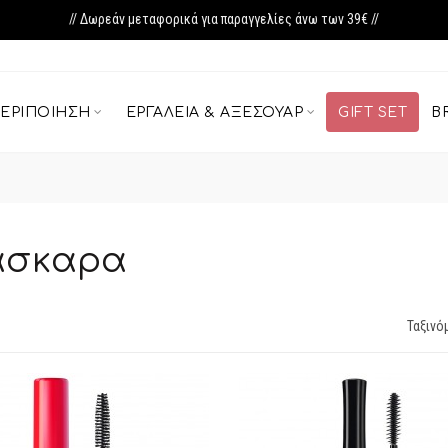
// Δωρεάν μεταφορικά για παραγγελίες άνω των 39€ //
ΕΡΙΠΟΊΗΣΗ
ΕΡΓΑΛΕΊΑ & ΑΞΕΣΟΥΆΡ
GIFT SET
B
σκαρα
Ταξινό