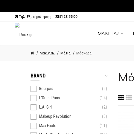
Τηλ. Εξυπηρέτησης:
2351 23 55 00
ΜΑΚΙΓΙΆΖ
Π
Μακιγιάζ
Μάτια
Μάσκαρα
Μά
BRAND
Bourjois
5
L'Oreal Paris
14
L.A. Girl
2
Makeup Revolution
5
Max Factor
11