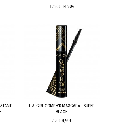
14,90€
17,20€
Προσθήκη στο Καλάθι
SISTANT
L.A. GIRL OOMPH'D MASCARA - SUPER
K
BLACK
4,90€
7,70€
Προσθήκη στο Καλάθι