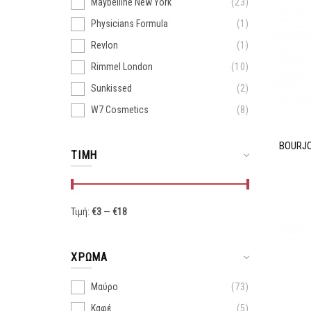
Maybelline New York
23
Physicians Formula
1
Revlon
1
Rimmel London
10
Sunkissed
2
W7 Cosmetics
8
BOURJO
ΤΙΜΉ
Τιμή:
€
3
—
€
18
ΧΡΏΜΑ
Μαύρο
73
Καφέ
5