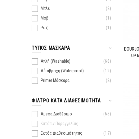
Μπλε
2
Μοβ
1
Ροζ
1
ΤΎΠΟΣ ΜΆΣΚΑΡΑ
BOURJO
UP 
Απλή (Washable)
68
Αδιάβροχη (Waterproof)
12
Primer Μάσκαρα
2
ΦΊΛΤΡΟ ΚΑΤΆ ΔΙΑΘΕΣΙΜΌΤΗΤΑ
Άμεσα Διαθέσιμο
65
Κατόπιν Παραγγελίας
Εκτός Διαθεσιμότητας
17