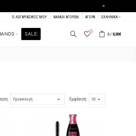
×
Ο ΛΟΓΑΡΙΑΣΜΌΣ ΜΟΥ
ΚΑΛΆΘΙ ΑΓΟΡΏΝ
ΑΓΟΡΆ
ΕΛΛΗΝΙΚΆ
0
RANDS
SALE
0
/
0,00€
μηση:
Εμφάνιση: