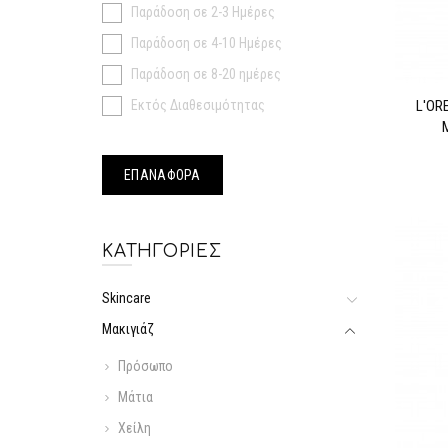
Παράδοση σε 2-3 Ημέρες
Παράδοση σε 4-10 Ημέρες
Παράδοση σε 8-20 ημέρες
Εκτός Διαθεσιμότητας
L'OR
ΚΑΤΗΓΟΡΊΕΣ
Skincare
Μακιγιάζ
Πρόσωπο
Μάτια
Χείλη