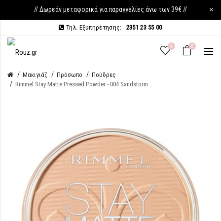
// Δωρεάν μεταφορικά για παραγγελίες άνω των 39€ //
×
Τηλ. Εξυπηρέτησης:
2351 23 55 00
0
0
Μακιγιάζ
Πρόσωπο
Πούδρες
Rimmel Stay Matte Pressed Powder - 004 Sandstorm