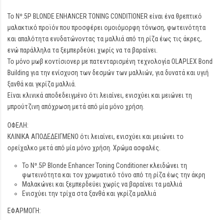
Το Nº.5P BLONDE ENHANCER TONING CONDITIONER είναι ένα θρεπτικό
μαλακτικό προϊόν που προσφέρει ομοιόμορφη τόνωση, φωτεινότητα
και απαλότητα ενυδατώνοντας τα μαλλιά από τη ρίζα έως τις άκρες,
ενώ παράλληλα τα ξεμπερδεύει χωρίς να τα βαραίνει.
Το μόνο μωβ κοντίσιονερ με πατενταρισμένη τεχνολογία OLAPLEX Bond
Building για την ενίσχυση των δεσμών των μαλλιών, για δυνατά και υγιή
ξανθά και γκρίζα μαλλιά.
Είναι κλινικά αποδεδειγμένο ότι λειαίνει, ενισχύει και μειώνει τη
μπρούτζινη απόχρωση μετά από μία μόνο χρήση.
ΟΦΕΛΗ:
ΚΛΙΝΙΚΑ ΑΠΟΔΕΔΕΙΓΜΕΝΟ ότι λειαίνει, ενισχύει και μειώνει το
ορείχαλκο μετά από μία μόνο χρήση. Χρώμα ασφαλές.
Το Nº.5P Blonde Enhancer Toning Conditioner κλειδώνει τη
φωτεινότητα και τον χρωματικό τόνο από τη ρίζα έως την άκρη
Μαλακώνει και ξεμπερδεύει χωρίς να βαραίνει τα μαλλιά
Ενισχύει την τρίχα στα ξανθά και γκρίζα μαλλιά
ΕΦΑΡΜΟΓΗ: