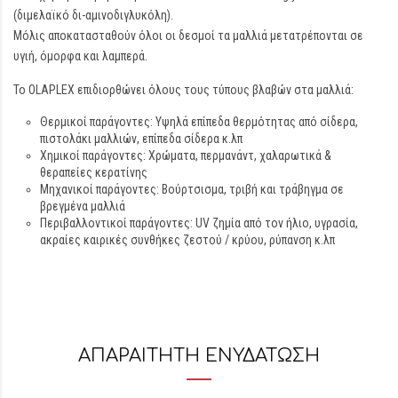
(διμελαϊκό δι-αμινοδιγλυκόλη).
Μόλις αποκατασταθούν όλοι οι δεσμοί τα μαλλιά μετατρέπονται σε
υγιή, όμορφα και λαμπερά.
Το OLAPLEX επιδιορθώνει όλους τους τύπους βλαβών στα μαλλιά:
Θερμικοί παράγοντες: Υψηλά επίπεδα θερμότητας από σίδερα,
πιστολάκι μαλλιών, επίπεδα σίδερα κ.λπ
Χημικοί παράγοντες: Χρώματα, περμανάντ, χαλαρωτικά &
θεραπείες κερατίνης
Μηχανικοί παράγοντες: Βούρτσισμα, τριβή και τράβηγμα σε
βρεγμένα μαλλιά
Περιβαλλοντικοί παράγοντες: UV ζημία από τον ήλιο, υγρασία,
ακραίες καιρικές συνθήκες ζεστού / κρύου, ρύπανση κ.λπ
ΑΠΑΡΑΙΤΗΤΗ ΕΝΥΔΑΤΩΣΗ