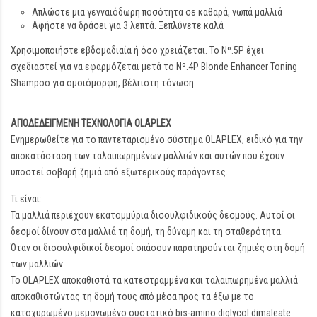
Απλώστε μια γενναιόδωρη ποσότητα σε καθαρά, νωπά μαλλιά
Αφήστε να δράσει για 3 λεπτά. Ξεπλύνετε καλά
Χρησιμοποιήστε εβδομαδιαία ή όσο χρειάζεται. Το Nº.5P έχει
σχεδιαστεί για να εφαρμόζεται μετά το Nº.4P Blonde Enhancer Toning
Shampoo για ομοιόμορφη, βέλτιστη τόνωση.
ΑΠΟΔΕΔΕΙΓΜΕΝΗ ΤΕΧΝΟΛΟΓΙΑ OLAPLEX
Ενημερωθείτε για το παντεταρισμένο σύστημα OLAPLEX, ειδικό για την
αποκατάσταση των ταλαιπωρημένων μαλλιών και αυτών που έχουν
υποστεί σοβαρή ζημιά από εξωτερικούς παράγοντες.
Τι είναι:
Τα μαλλιά περιέχουν εκατομμύρια δισουλφιδικούς δεσμούς. Αυτοί οι
δεσμοί δίνουν στα μαλλιά τη δομή, τη δύναμη και τη σταθερότητα.
Όταν οι δισουλφιδικοί δεσμοί σπάσουν παρατηρούνται ζημιές στη δομή
των μαλλιών.
Το OLAPLEX αποκαθιστά τα κατεστραμμένα και ταλαιπωρημένα μαλλιά
αποκαθιστώντας τη δομή τους από μέσα προς τα έξω με το
κατοχυρωμένο μεμονωμένο συστατικό bis-amino diglycol dimaleate