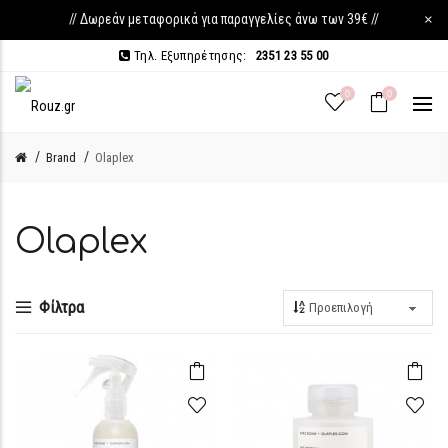
// Δωρεάν μεταφορικά για παραγγελίες άνω των 39€ //
×
Τηλ. Εξυπηρέτησης:
2351 23 55 00
0
0
Brand
Olaplex
Olaplex
Φίλτρα