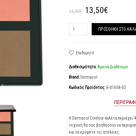
13,50€
15,90€
ΠΡΟΣΘΉΚΗ ΣΤΟ ΚΑΛ
Επιθυμητό
Διαθεσιμότητα:
Άμεσα Διαθέσιμο
Brand:
Dermacol
Κωδικός Προϊόντος:
R-01658-02
ΠΕΡΙΓΡΑΦ
Η Dermacol Contour παλέτα περιέχει 
τεχνική θα σας βοηθήσουν να περιγρά
και να κρύψετε τις ατέλειες.