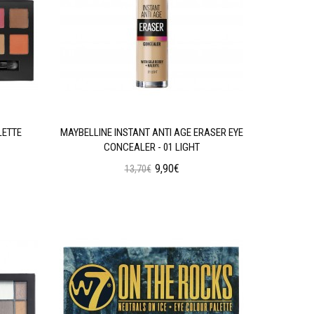
LETTE
MAYBELLINE INSTANT ANTI AGE ERASER EYE
W7 SOC
CONCEALER - 01 LIGHT
9,90€
13,70€
Προσθήκη στο Καλάθι