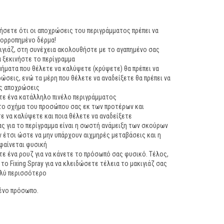
ιήσετε ότι οι αποχρώσεις του περιγράμματος πρέπει να
σορροπημένο δέρμα!
ιγιάζ, στη συνέχεια ακολουθήστε με το αγαπημένο σας
τα ξεκινήστε το περίγραμμα
μήματα που θέλετε να καλύψετε (κρύψετε) θα πρέπει να
ώσεις, ενώ τα μέρη που θέλετε να αναδείξετε θα πρέπει να
ς αποχρώσεις
τε ένα κατάλληλο πινέλο περιγράμματος
 το σχήμα του προσώπου σας εκ των προτέρων και
ε να καλύψετε και ποια θέλετε να αναδείξετε
ς για το περίγραμμα είναι η σωστή ανάμειξη των σκούρων
έτσι ώστε να μην υπάρχουν αιχμηρές μεταβάσεις και η
φαίνεται φυσική
ε ένα ρουζ για να κάνετε το πρόσωπό σας φυσικό. Τέλος,
ο Fixing Spray για να κλειδώσετε τέλεια το μακιγιάζ σας
πολύ περισσότερο
ένο πρόσωπο.