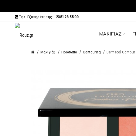
Τηλ. Εξυπηρέτησης:
2351 23 55 00
ΜΑΚΙΓΙΆΖ
Π
Μακιγιάζ
Πρόσωπο
Contouring
Dermacol Contour P