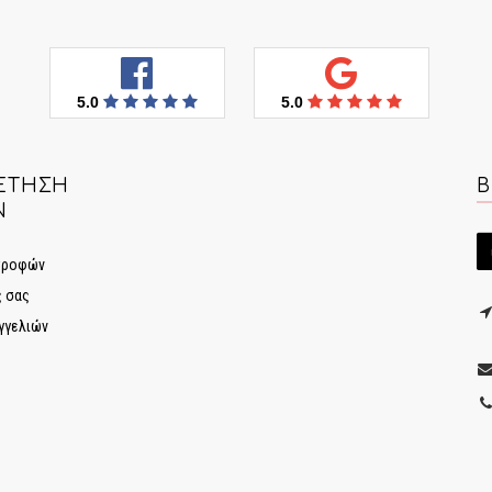
5.0
5.0
ΈΤΗΣΗ
Β
Ν
στροφών
ς σας
γγελιών