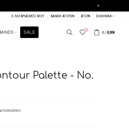
×
Ο ΛΟΓΑΡΙΑΣΜΌΣ ΜΟΥ
ΚΑΛΆΘΙ ΑΓΟΡΏΝ
ΑΓΟΡΆ
ΕΛΛΗΝΙΚΆ
0
RANDS
SALE
0
/
0,00€
tour Palette - No.
ωτοσκιάσεις