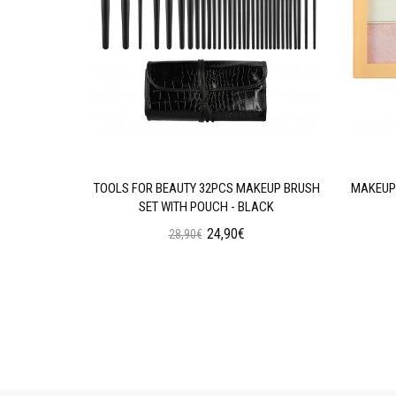
AN WEAR
TOOLS FOR BEAUTY 32PCS MAKEUP BRUSH
MAKEUP 
N OIL
SET WITH POUCH - BLACK
24,90€
28,90€
ι
Προσθήκη στο Καλάθι