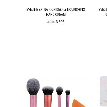
GENERATING
EVELINE EXTRA RICH DEEPLY NOURISHING
EVEL
HAND CREAM
R
3,50€
3,90€
ι
Προσθήκη στο Καλάθι