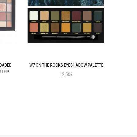
LOADED
W7 ON THE ROCKS EYESHADOW PALETTE
MAYBELLIN
IT UP
12,50€
Προσθήκη στο Καλάθι