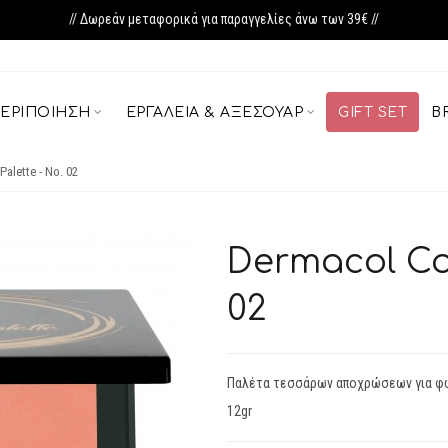
// Δωρεάν μεταφορικά για παραγγελίες άνω των 39€ //
ΕΡΙΠΟΊΗΣΗ
ΕΡΓΑΛΕΊΑ & ΑΞΕΣΟΥΆΡ
GIFT SET
B
alette - No. 02
Dermacol Con
02
Παλέτα τεσσάρων αποχρώσεων για φ
12gr