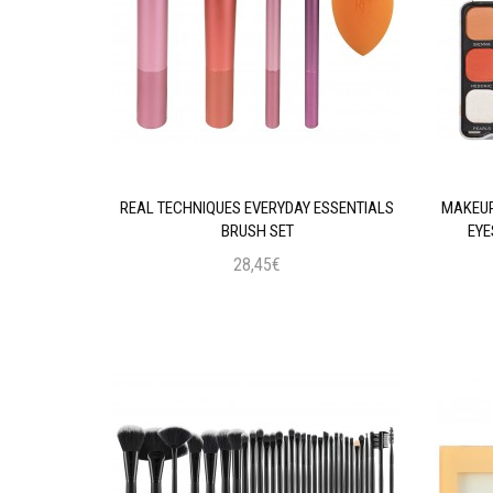
AL INTENSE
REAL TECHNIQUES EVERYDAY ESSENTIALS
MAKEUP
 BLACK
BRUSH SET
EYE
28,45€
ι
Προσθήκη στο Καλάθι