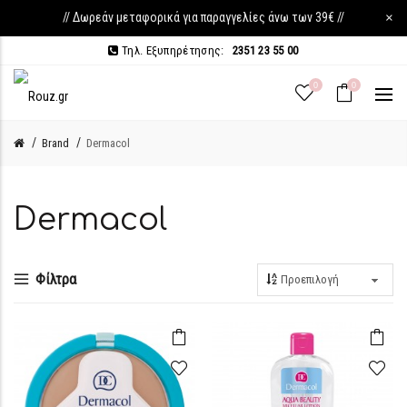
// Δωρεάν μεταφορικά για παραγγελίες άνω των 39€ //
×
Τηλ. Εξυπηρέτησης:
2351 23 55 00
0
0
Brand
Dermacol
Dermacol
Φίλτρα