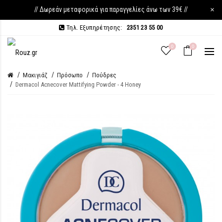
// Δωρεάν μεταφορικά για παραγγελίες άνω των 39€ //
×
Τηλ. Εξυπηρέτησης:
2351 23 55 00
0
0
Μακιγιάζ
Πρόσωπο
Πούδρες
Dermacol Acnecover Mattifying Powder - 4 Honey