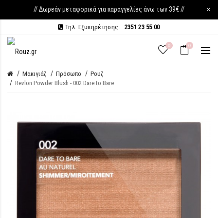
// Δωρεάν μεταφορικά για παραγγελίες άνω των 39€ //
×
Τηλ. Εξυπηρέτησης:
2351 23 55 00
0
0
Μακιγιάζ
Πρόσωπο
Ρουζ
Revlon Powder Blush - 002 Dare to Bare