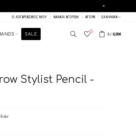
×
Ο ΛΟΓΑΡΙΑΣΜΌΣ ΜΟΥ
ΚΑΛΆΘΙ ΑΓΟΡΏΝ
ΑΓΟΡΆ
ΕΛΛΗΝΙΚΆ
0
RANDS
SALE
0
/
0,00€
ow Stylist Pencil -
υδιών