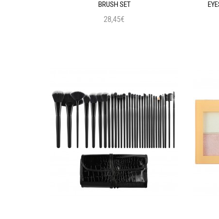
 BLACK
BRUSH SET
EYE
28,45€
ι
Προσθήκη στο Καλάθι