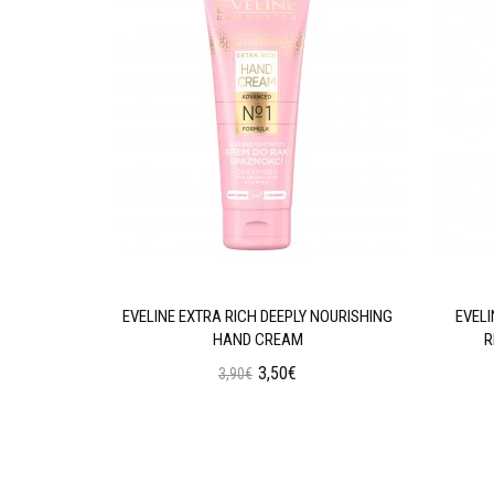
GENERATING
EVELINE EXTRA RICH DEEPLY NOURISHING
EVEL
HAND CREAM
R
3,50€
3,90€
ι
Προσθήκη στο Καλάθι