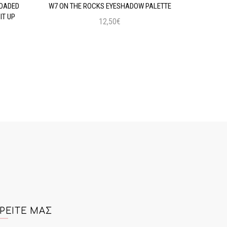
LOADED
W7 ON THE ROCKS EYESHADOW PALETTE
MAYBELLIN
IT UP
12,50€
Προσθήκη στο Καλάθι
ΡΕΊΤΕ ΜΑΣ