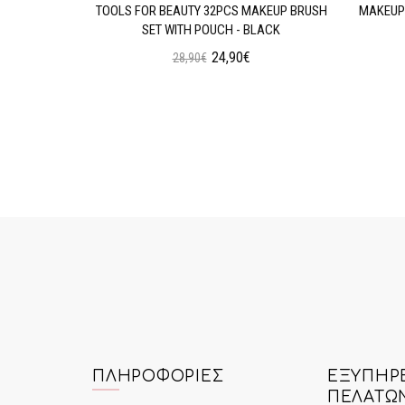
AN WEAR
TOOLS FOR BEAUTY 32PCS MAKEUP BRUSH
MAKEUP 
N OIL
SET WITH POUCH - BLACK
24,90€
28,90€
ι
Προσθήκη στο Καλάθι
ΠΛΗΡΟΦΟΡΊΕΣ
ΕΞΥΠΗΡ
ΠΕΛΑΤΏ