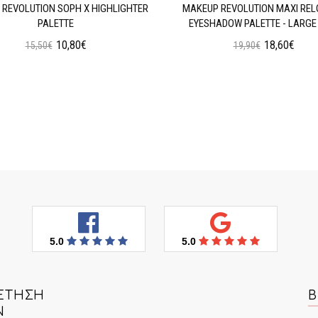
REVOLUTION SOPH X HIGHLIGHTER
MAKEUP REVOLUTION MAXI RE
PALETTE
EYESHADOW PALETTE - LARGE 
10,80€
18,60€
15,50€
19,90€
Προσθήκη στο Καλάθι
Προσθήκη στο Καλάθι
5.0
5.0
ΈΤΗΣΗ
Β
Ν