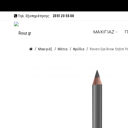
Τηλ. Εξυπηρέτησης:
2351 23 55 00
ΜΑΚΙΓΙΆΖ
Π
Μακιγιάζ
Μάτια
Φρύδια
Revers Eye Brow Stylist Pe