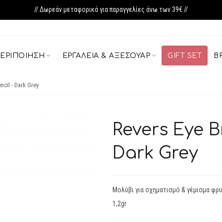
// Δωρεάν μεταφορικά για παραγγελίες άνω των 39€ //
ΕΡΙΠΟΊΗΣΗ
ΕΡΓΑΛΕΊΑ & ΑΞΕΣΟΥΆΡ
GIFT SET
B
ncil - Dark Grey
Revers Eye Br
Dark Grey
Μολύβι για σχηματισμό & γέμισμα φρ
1,2gr