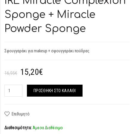
IRL Miracle Complexion
Sponge + Miracle
Powder Sponge
Σφουγγαράκι για makeup + σφουγγαράκι πούδρας
15,20€
16,95€
ΠΡΟΣΘΉΚΗ ΣΤΟ ΚΑΛΆΘΙ
Επιθυμητό
Διαθεσιμότητα:
Άμεσα Διαθέσιμο