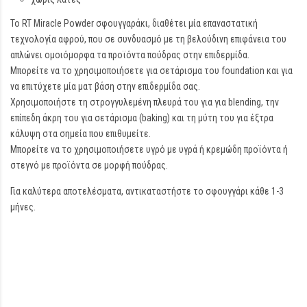
Το RT Miracle Powder σφουγγαράκι, διαθέτει μία επαναστατική
τεχνολογία αφρού, που σε συνδυασμό με τη βελούδινη επιφάνεια του
απλώνει ομοιόμορφα τα προϊόντα πούδρας στην επιδερμίδα.
Μπορείτε να το χρησιμοποιήσετε για σετάρισμα του foundation και για
να επιτύχετε μία ματ βάση στην επιδερμίδα σας.
Χρησιμοποιήστε τη στρογγυλεμένη πλευρά του για για blending, την
επίπεδη άκρη του για σετάρισμα (baking) και τη μύτη του για έξτρα
κάλυψη στα σημεία που επιθυμείτε.
Μπορείτε να το χρησιμοποιήσετε υγρό με υγρά ή κρεμώδη προϊόντα ή
στεγνό με προϊόντα σε μορφή πούδρας.
Για καλύτερα αποτελέσματα, αντικαταστήστε το σφουγγάρι κάθε 1-3
μήνες.