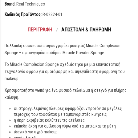
Brand:
Real Techniques
Κωδικός Προϊόντος:
R-02324-01
ΠΕΡΙΓΡΑΦΉ
ΑΠΟΣΤΟΛΉ & ΠΛΗΡΩΜΉ
Πολλαπλή συσκευασία σφουγγαράκι μακιγιάζ Miracle Complexion
Sponge + σφουγγαράκι πούδρας Miracle Powder Sponge.
To Miracle Complexion Sponge σχεδιάστηκε με μια επαναστατική
τεχνολογία αφρού για ομοιόμορφη και αψεγάδιαστη εφαρμογή του
makeup.
Χρησιμοποιήστε νωπό για ένα φυσικό τελείωμα ή στεγνό για πλήρης
κάλυψη.
οι στρογγυλεμένες πλευρές εφαρμόζουν προϊόν σε μεγάλες
περιοχές του προσώπου με ταμποναριστές κινήσεις
η άκρη ακριβείας καλύπτει τις ατέλειες
επίπεδη άκρη για σμίλευση γύρω από τα μάτια και τη μύτη
ιδανικό για υγρό makeup
χωρίς λάτεξ