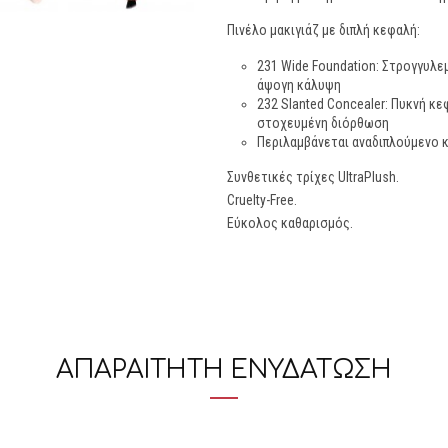
Πινέλο μακιγιάζ με διπλή κεφαλή:
231 Wide Foundation: Στρογγυλε
άψογη κάλυψη
232 Slanted Concealer: Πυκνή κε
στοχευμένη διόρθωση
Περιλαμβάνεται αναδιπλούμενο 
Συνθετικές τρίχες UltraPlush.
Cruelty-Free.
Εύκολος καθαρισμός.
ΑΠΑΡΑΙΤΗΤΗ ΕΝΥΔΑΤΩΣΗ