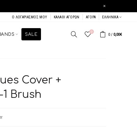
×
Ο ΛΟΓΑΡΙΑΣΜΌΣ ΜΟΥ
ΚΑΛΆΘΙ ΑΓΟΡΏΝ
ΑΓΟΡΆ
ΕΛΛΗΝΙΚΆ
0
RANDS
SALE
0
/
0,00€
ues Cover +
-1 Brush
er