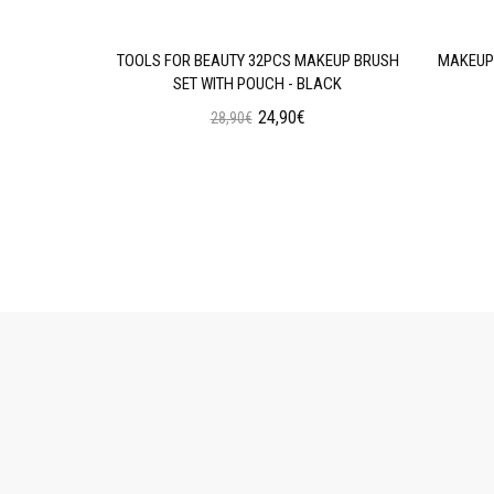
AN WEAR
TOOLS FOR BEAUTY 32PCS MAKEUP BRUSH
MAKEUP 
N OIL
SET WITH POUCH - BLACK
24,90€
28,90€
ι
Προσθήκη στο Καλάθι