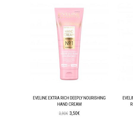
GENERATING
EVELINE EXTRA RICH DEEPLY NOURISHING
EVEL
HAND CREAM
R
3,50€
3,90€
ι
Προσθήκη στο Καλάθι