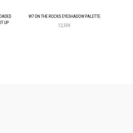
LOADED
W7 ON THE ROCKS EYESHADOW PALETTE
MAYBELLIN
IT UP
12,50€
Προσθήκη στο Καλάθι