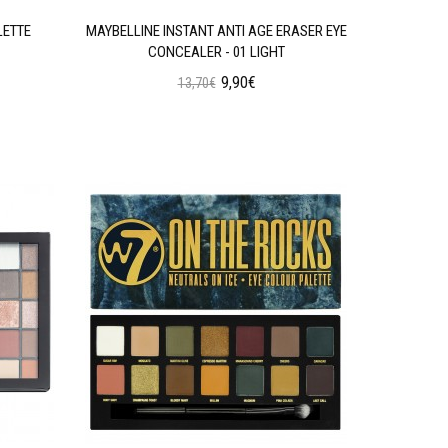
LETTE
MAYBELLINE INSTANT ANTI AGE ERASER EYE
W7 SOC
CONCEALER - 01 LIGHT
9,90€
13,70€
Προσθήκη στο Καλάθι