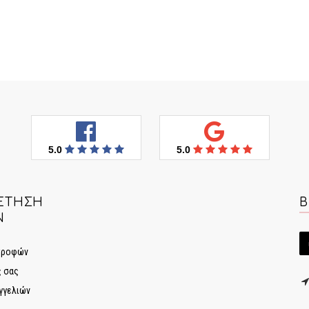
5.0
5.0
ΈΤΗΣΗ
Β
Ν
στροφών
ς σας
γγελιών