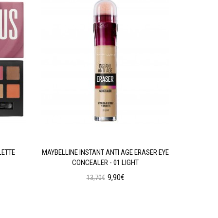
LETTE
MAYBELLINE INSTANT ANTI AGE ERASER EYE
W7 SOC
CONCEALER - 01 LIGHT
9,90€
13,70€
Προσθήκη στο Καλάθι