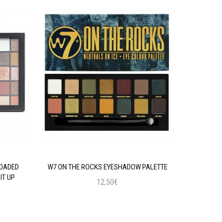
LOADED
W7 ON THE ROCKS EYESHADOW PALETTE
MAYBELLIN
IT UP
12,50€
Προσθήκη στο Καλάθι