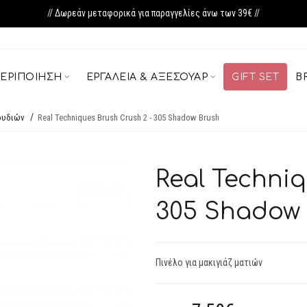
// Δωρεάν μεταφορικά για παραγγελίες άνω των 39€ //
ΕΡΙΠΟΊΗΣΗ
ΕΡΓΑΛΕΊΑ & ΑΞΕΣΟΥΆΡ
GIFT SET
B
ρυδιών
Real Techniques Brush Crush 2 - 305 Shadow Brush
Real Techniq
305 Shadow
Πινέλο για μακιγιάζ ματιών