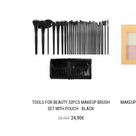
AN WEAR
TOOLS FOR BEAUTY 32PCS MAKEUP BRUSH
MAKEUP 
N OIL
SET WITH POUCH - BLACK
24,90€
28,90€
ι
Προσθήκη στο Καλάθι