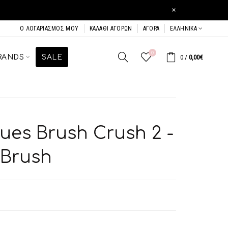
×
Ο ΛΟΓΑΡΙΑΣΜΌΣ ΜΟΥ
ΚΑΛΆΘΙ ΑΓΟΡΏΝ
ΑΓΟΡΆ
ΕΛΛΗΝΙΚΆ
0
RANDS
SALE
0
/
0,00€
ues Brush Crush 2 -
 Brush