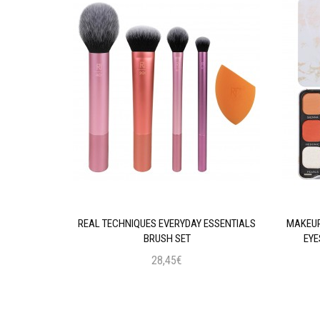
AL INTENSE
REAL TECHNIQUES EVERYDAY ESSENTIALS
MAKEUP
 BLACK
BRUSH SET
EYE
28,45€
ι
Προσθήκη στο Καλάθι