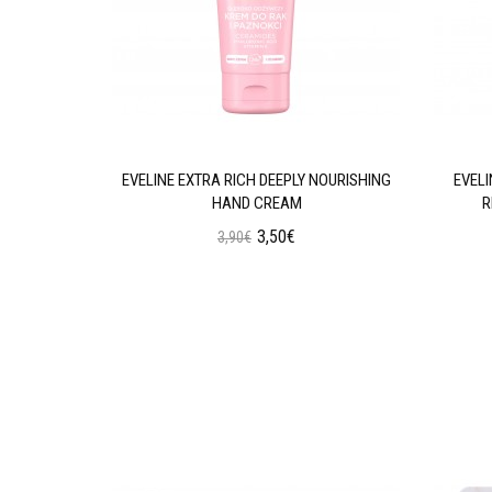
GENERATING
EVELINE EXTRA RICH DEEPLY NOURISHING
EVEL
HAND CREAM
R
3,50€
3,90€
ι
Προσθήκη στο Καλάθι