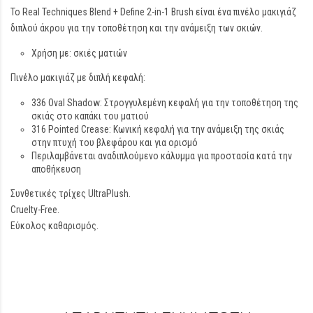
Το Real Techniques Blend + Define 2-in-1 Brush είναι ένα πινέλο μακιγιάζ
διπλού άκρου για την τοποθέτηση και την ανάμειξη των σκιών.
Χρήση με: σκιές ματιών
Πινέλο μακιγιάζ με διπλή κεφαλή:
336 Oval Shadow: Στρογγυλεμένη κεφαλή για την τοποθέτηση της
σκιάς στο καπάκι του ματιού
316 Pointed Crease: Κωνική κεφαλή για την ανάμειξη της σκιάς
στην πτυχή του βλεφάρου και για ορισμό
Περιλαμβάνεται αναδιπλούμενο κάλυμμα για προστασία κατά την
αποθήκευση
Συνθετικές τρίχες UltraPlush.
Cruelty-Free.
Εύκολος καθαρισμός.