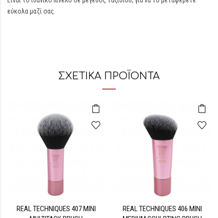
Είναι το ιδανικό πινέλο σε μέγεθος ταξιδιού, για να το μεταφέρετε
εύκολα μαζί σας.
ΣΧΕΤΙΚΆ ΠΡΟΪΌΝΤΑ
REAL TECHNIQUES 407 MINI
REAL TECHNIQUES 406 MINI