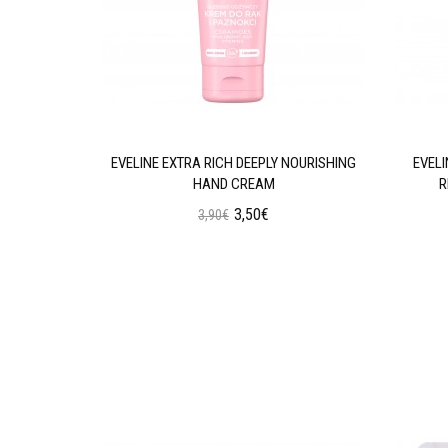
GENERATING
EVELINE EXTRA RICH DEEPLY NOURISHING
EVEL
HAND CREAM
R
3,50€
3,90€
ι
Προσθήκη στο Καλάθι