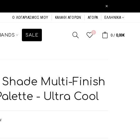
×
Ο ΛΟΓΑΡΙΑΣΜΌΣ ΜΟΥ
ΚΑΛΆΘΙ ΑΓΟΡΏΝ
ΑΓΟΡΆ
ΕΛΛΗΝΙΚΆ
0
RANDS
SALE
0
/
0,00€
 Shade Multi-Finish
lette - Ultra Cool
ν