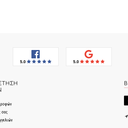
5.0
5.0
ΈΤΗΣΗ
Β
Ν
στροφών
ς σας
γγελιών