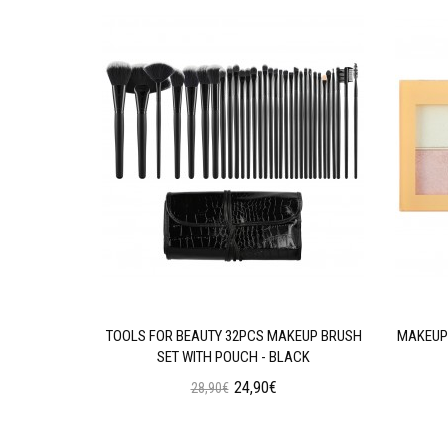
AN WEAR
TOOLS FOR BEAUTY 32PCS MAKEUP BRUSH
MAKEUP 
N OIL
SET WITH POUCH - BLACK
24,90€
28,90€
ι
Προσθήκη στο Καλάθι