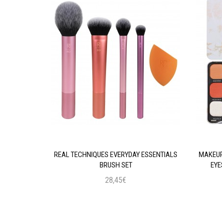
AL INTENSE
REAL TECHNIQUES EVERYDAY ESSENTIALS
MAKEUP
 BLACK
BRUSH SET
EYE
28,45€
ι
Προσθήκη στο Καλάθι