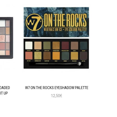
LOADED
W7 ON THE ROCKS EYESHADOW PALETTE
MAYBELLIN
IT UP
12,50€
Προσθήκη στο Καλάθι