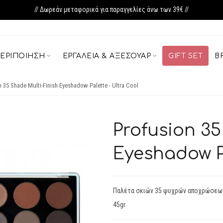
// Δωρεάν μεταφορικά για παραγγελίες άνω των 39€ //
ΕΡΙΠΟΊΗΣΗ
ΕΡΓΑΛΕΊΑ & ΑΞΕΣΟΥΆΡ
GIFT SET
B
 35 Shade Multi-Finish Eyeshadow Palette - Ultra Cool
Profusion 35
Eyeshadow Pa
Παλέτα σκιών 35 ψυχρών αποχρώσεω
45gr