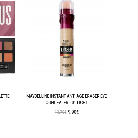
LETTE
MAYBELLINE INSTANT ANTI AGE ERASER EYE
W7 SOC
CONCEALER - 01 LIGHT
9,90€
13,70€
Προσθήκη στο Καλάθι