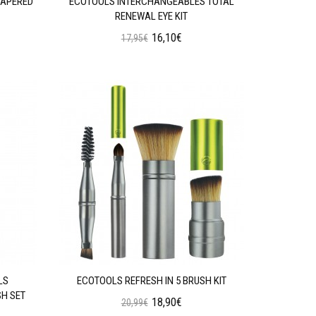
TAPERED
ECOTOOLS INTERCHANGEABLES TOTAL
RENEWAL EYE KIT
16,10€
17,95€
Προσθήκη στο Καλάθι
LS
ECOTOOLS REFRESH IN 5 BRUSH KIT
SH SET
18,90€
20,99€