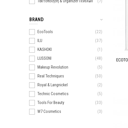
Τακτοποίηση & Organizer Πινέλων
7
BRAND
EcoTools
22
ILU
37
KASHOKI
1
LUSSONI
48
ECOTO
Makeup Revolution
5
Real Techniques
50
Royal & Langnickel
2
Technic Cosmetics
5
Tools For Beauty
33
W7 Cosmetics
3