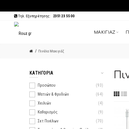
Τηλ. Εξυπηρέτησης:
2351 23 55 00
ΜΑΚΙΓΙΆΖ
Π
Πινέλα Μακιγιάζ
Πι
ΚΑΤΗΓΟΡΊΑ
Προσώπου
93
Ματιών & Φρυδιών
64
Χειλιών
4
Καθαρισμός
9
Σετ Πινέλων
70