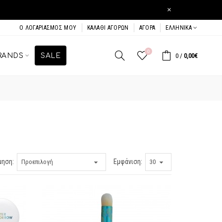
×
Ο ΛΟΓΑΡΙΑΣΜΌΣ ΜΟΥ
ΚΑΛΆΘΙ ΑΓΟΡΏΝ
ΑΓΟΡΆ
ΕΛΛΗΝΙΚΆ
0
RANDS
SALE
0
/
0,00€
μηση:
Εμφάνιση: