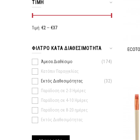
ΤΙΜΉ
Τιμή:
€
2
—
€
37
ΦΊΛΤΡΟ ΚΑΤΆ ΔΙΑΘΕΣΙΜΌΤΗΤΑ
ECOTO
Άμεσα Διαθέσιμο
174
Κατόπιν Παραγγελίας
Εκτός Διαθεσιμότητας
32
Παράδοση σε 2-3 Ημέρες
Παράδοση σε 4-10 Ημέρες
Παράδοση σε 8-20 ημέρες
Εκτός Διαθεσιμότητας