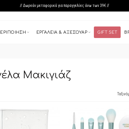
// Δωρεάν μεταφορικά για παραγγελίες άνω των 39€ //
ΕΡΙΠΟΊΗΣΗ
ΕΡΓΑΛΕΊΑ & ΑΞΕΣΟΥΆΡ
GIFT SET
B
νέλα Μακιγιάζ
Ταξινό