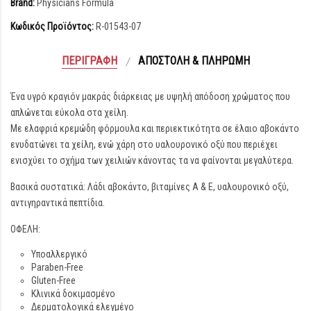
Brand:
Physicians Formula
Κωδικός Προϊόντος:
R-01543-07
ΠΕΡΙΓΡΑΦΉ
ΑΠΟΣΤΟΛΉ & ΠΛΗΡΩΜΉ
Ένα υγρό κραγιόν μακράς διάρκειας με υψηλή απόδοση χρώματος που
απλώνεται εύκολα στα χείλη.
Με ελαφριά κρεμώδη φόρμουλα και περιεκτικότητα σε έλαιο αβοκάντο
ενυδατώνει τα χείλη, ενώ χάρη στο υαλουρονικό οξύ που περιέχει
ενισχύει το σχήμα των χειλιών κάνοντας τα να φαίνονται μεγαλύτερα.
Βασικά συστατικά: Λάδι αβοκάντο, βιταμίνες Α & Ε, υαλουρονικό οξύ,
αντιγηραντικά πεπτίδια.
ΟΦΕΛΗ:
Υποαλλεργικό
Paraben-Free
Gluten-Free
Κλινικά δοκιμασμένο
Δερματολογικά ελεγμένο