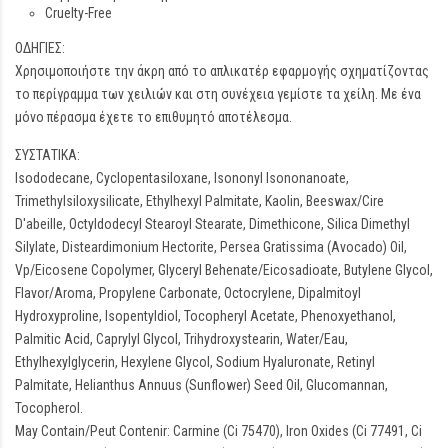
Cruelty-Free
ΟΔΗΓΙΕΣ:
Χρησιμοποιήστε την άκρη από το απλικατέρ εφαρμογής σχηματίζοντας
το περίγραμμα των χειλιών και στη συνέχεια γεμίστε τα χείλη. Με ένα
μόνο πέρασμα έχετε το επιθυμητό αποτέλεσμα.
ΣΥΣΤΑΤΙΚΑ:
Isododecane, Cyclopentasiloxane, Isononyl Isononanoate,
Trimethylsiloxysilicate, Ethylhexyl Palmitate, Kaolin, Beeswax/Cire
D'abeille, Octyldodecyl Stearoyl Stearate, Dimethicone, Silica Dimethyl
Silylate, Disteardimonium Hectorite, Persea Gratissima (Avocado) Oil,
Vp/Eicosene Copolymer, Glyceryl Behenate/Eicosadioate, Butylene Glycol,
Flavor/Aroma, Propylene Carbonate, Octocrylene, Dipalmitoyl
Hydroxyproline, Isopentyldiol, Tocopheryl Acetate, Phenoxyethanol,
Palmitic Acid, Caprylyl Glycol, Trihydroxystearin, Water/Eau,
Ethylhexylglycerin, Hexylene Glycol, Sodium Hyaluronate, Retinyl
Palmitate, Helianthus Annuus (Sunflower) Seed Oil, Glucomannan,
Tocopherol.
May Contain/Peut Contenir: Carmine (Ci 75470), Iron Oxides (Ci 77491, Ci