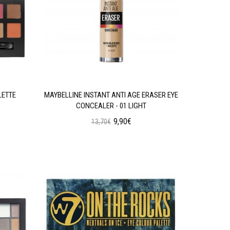
LETTE
MAYBELLINE INSTANT ANTI AGE ERASER EYE
W7 SOC
CONCEALER - 01 LIGHT
9,90€
13,70€
Προσθήκη στο Καλάθι