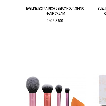
GENERATING
EVELINE EXTRA RICH DEEPLY NOURISHING
EVEL
HAND CREAM
R
3,50€
3,90€
ι
Προσθήκη στο Καλάθι