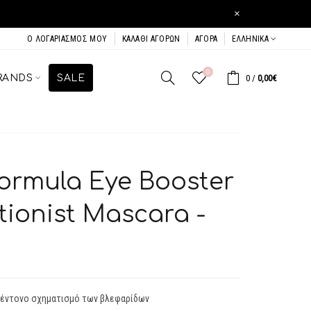
×
Ο ΛΟΓΑΡΙΑΣΜΌΣ ΜΟΥ
ΚΑΛΆΘΙ ΑΓΟΡΏΝ
ΑΓΟΡΆ
ΕΛΛΗΝΙΚΆ
0
RANDS
SALE
0
/
0,00€
Formula Eye Booster
tionist Mascara -
& έντονο σχηματισμό των βλεφαρίδων