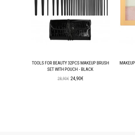
AN WEAR
TOOLS FOR BEAUTY 32PCS MAKEUP BRUSH
MAKEUP 
N OIL
SET WITH POUCH - BLACK
24,90€
28,90€
ι
Προσθήκη στο Καλάθι