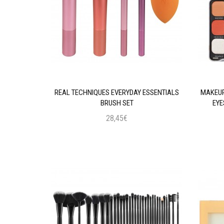
AL INTENSE
REAL TECHNIQUES EVERYDAY ESSENTIALS
MAKEUP
 BLACK
BRUSH SET
EYE
28,45€
ι
Προσθήκη στο Καλάθι