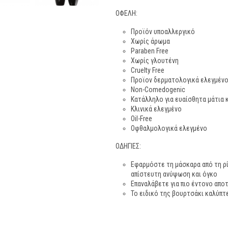
ΟΦΕΛΗ:
Προϊόν υποαλλεργικό
Χωρίς άρωμα
Paraben Free
Χωρίς γλουτένη
Cruelty Free
Προϊον δερματολογικά ελεγμέν
Non-Comedogenic
Κατάλληλο για ευαίσθητα μάτια 
Κλινικά ελεγμένο
Oil-Free
Οφθαλμολογικά ελεγμένο
ΟΔΗΓΙΕΣ:
Εφαρμόστε τη μάσκαρα από τη ρί
απίστευτη ανύψωση και όγκο
Επαναλάβετε για πιο έντονο απο
Το ειδικό της βουρτσάκι καλύπτε