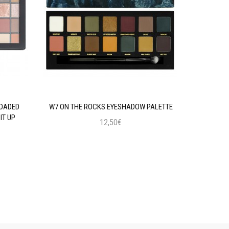
LOADED
W7 ON THE ROCKS EYESHADOW PALETTE
MAYBELLIN
IT UP
12,50€
Προσθήκη στο Καλάθι