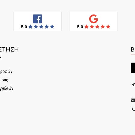
5.0
5.0
ΈΤΗΣΗ
Β
Ν
στροφών
ς σας
γγελιών