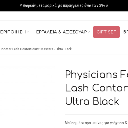
// Δωρεάν μεταφορικά για παραγγελίες άνω των 39€ //
ΕΡΙΠΟΊΗΣΗ
ΕΡΓΑΛΕΊΑ & ΑΞΕΣΟΥΆΡ
GIFT SET
B
Booster Lash Contortionist Mascara - Ultra Black
Physicians 
Lash Contor
Ultra Black
Μαύρη μάσκαρα με ίνες για γρήγορο 