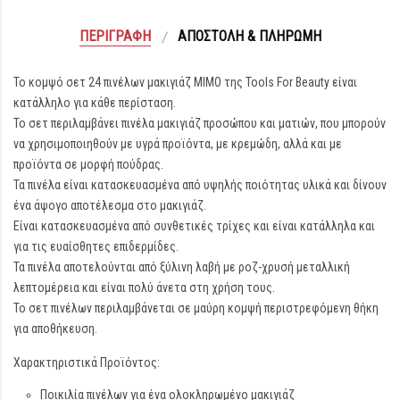
ΠΕΡΙΓΡΑΦΉ
ΑΠΟΣΤΟΛΉ & ΠΛΗΡΩΜΉ
Το κομψό σετ 24 πινέλων μακιγιάζ MIMO της Tools For Beauty είναι
κατάλληλο για κάθε περίσταση.
Το σετ περιλαμβάνει πινέλα μακιγιάζ προσώπου και ματιών, που μπορούν
να χρησιμοποιηθούν με υγρά προϊόντα, με κρεμώδη, αλλά και με
προϊόντα σε μορφή πούδρας.
Τα πινέλα είναι κατασκευασμένα από υψηλής ποιότητας υλικά και δίνουν
ένα άψογο αποτέλεσμα στο μακιγιάζ.
Είναι κατασκευασμένα από συνθετικές τρίχες και είναι κατάλληλα και
για τις ευαίσθητες επιδερμίδες.
Τα πινέλα αποτελούνται από ξύλινη λαβή με ροζ-χρυσή μεταλλική
λεπτομέρεια και είναι πολύ άνετα στη χρήση τους.
Το σετ πινέλων περιλαμβάνεται σε μαύρη κομψή περιστρεφόμενη θήκη
για αποθήκευση.
Χαρακτηριστικά Προϊόντος:
Ποικιλία πινέλων για ένα ολοκληρωμένο μακιγιάζ