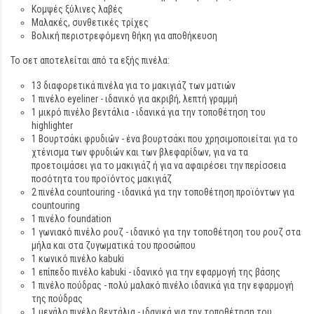
Κομψές ξύλινες λαβές
Μαλακές, συνθετικές τρίχες
Βολική περιστρεφόμενη θήκη για αποθήκευση
Το σετ αποτελείται από τα εξής πινέλα:
13 διαφορετικά πινέλα για το μακιγιάζ των ματιών
1 πινέλο eyeliner - ιδανικό για ακριβή, λεπτή γραμμή
1 μικρό πινέλο βεντάλια - ιδανικά για την τοποθέτηση του
highlighter
1 Βουρτσάκι φρυδιών - ένα βουρτσάκι που χρησιμοποιείται για το
χτένισμα των φρυδιών και των βλεφαρίδων, για να τα
προετοιμάσει για το μακιγιάζ ή για να αφαιρέσει την περίσσεια
ποσότητα του προϊόντος μακιγιάζ
2 πινέλα countouring - ιδανικά για την τοποθέτηση προϊόντων για
countouring
1 πινέλο foundation
1 γωνιακό πινέλο ρουζ - ιδανικό για την τοποθέτηση του ρουζ στα
μήλα και στα ζυγωματικά του προσώπου
1 κωνικό πινέλο kabuki
1 επίπεδο πινέλο kabuki - ιδανικό για την εφαρμογή της βάσης
1 πινέλο πούδρας - πολύ μαλακό πινέλο ιδανικά για την εφαρμογή
της πούδρας
1 μεγάλο πινέλο βεντάλια - ιδανικά για την τοποθέτηση του