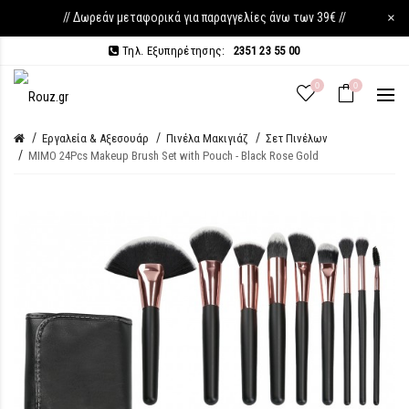
// Δωρεάν μεταφορικά για παραγγελίες άνω των 39€ //
×
Τηλ. Εξυπηρέτησης:
2351 23 55 00
0
0
Εργαλεία & Αξεσουάρ
Πινέλα Μακιγιάζ
Σετ Πινέλων
MIMO 24Pcs Makeup Brush Set with Pouch - Black Rose Gold