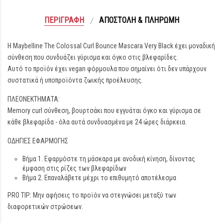
ΠΕΡΙΓΡΑΦΉ
ΑΠΟΣΤΟΛΉ & ΠΛΗΡΩΜΉ
Η Maybelline The Colossal Curl Bounce Mascara Very Black έχει μοναδική
σύνθεση που συνδυάζει γύρισμα και όγκο στις βλεφαρίδες.
Αυτό το προϊόν έχει vegan φόρμουλα που σημαίνει ότι δεν υπάρχουν
συστατικά ή υποπροϊόντα ζωικής προέλευσης.
ΠΛΕΟΝΕΚΤΗΜΑΤΑ:
Memory curl σύνθεση, βουρτσάκι που εγγυάται όγκο και γύρισμα σε
κάθε βλεφαρίδα - όλα αυτά συνδυασμένα με 24 ώρες διάρκεια.
ΟΔΗΓΙΕΣ ΕΦΑΡΜΟΓΗΣ
Βήμα 1. Εφαρμόστε τη μάσκαρα με ανοδική κίνηση, δίνοντας
έμφαση στις ρίζες των βλεφαρίδων
Βήμα 2. Επαναλάβετε μέχρι το επιθυμητό αποτέλεσμα
PRO TIP: Μην αφήσεις το προϊόν να στεγνώσει μεταξύ των
διαφορετικών στρώσεων.