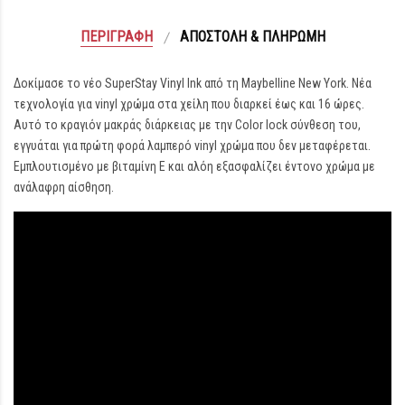
ΠΕΡΙΓΡΑΦΉ
ΑΠΟΣΤΟΛΉ & ΠΛΗΡΩΜΉ
Δοκίμασε το νέο SuperStay Vinyl Ιnk από τη Maybelline New York. Νέα
τεχνολογία για vinyl χρώμα στα χείλη που διαρκεί έως και 16 ώρες.
Αυτό το κραγιόν μακράς διάρκειας με την Color lock σύνθεση του,
εγγυάται για πρώτη φορά λαμπερό vinyl χρώμα που δεν μεταφέρεται.
Eμπλουτισμένο με βιταμίνη Ε και αλόη εξασφαλίζει έντονο χρώμα με
ανάλαφρη αίσθηση.