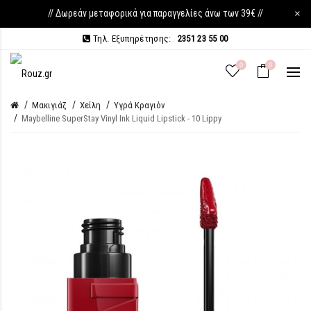
// Δωρεάν μεταφορικά για παραγγελίες άνω των 39€ //
×
Τηλ. Εξυπηρέτησης:
2351 23 55 00
0
0
Μακιγιάζ
Χείλη
Υγρά Κραγιόν
Maybelline SuperStay Vinyl Ink Liquid Lipstick - 10 Lippy