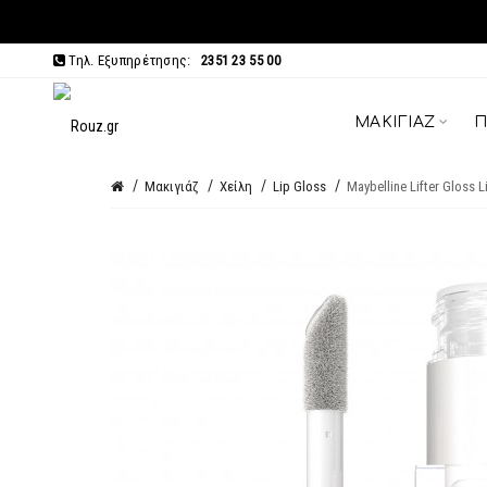
Τηλ. Εξυπηρέτησης:
2351 23 55 00
ΜΑΚΙΓΙΆΖ
Π
Μακιγιάζ
Χείλη
Lip Gloss
Maybelline Lifter Gloss L