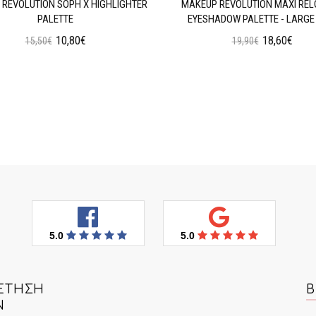
REVOLUTION SOPH X HIGHLIGHTER
MAKEUP REVOLUTION MAXI RE
PALETTE
EYESHADOW PALETTE - LARGE 
10,80€
18,60€
15,50€
19,90€
Προσθήκη στο Καλάθι
Προσθήκη στο Καλάθι
5.0
5.0
ΈΤΗΣΗ
Β
Ν