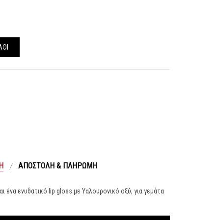
ΆΘΙ
Ή
ΑΠΟΣΤΟΛΉ & ΠΛΗΡΩΜΉ
ίναι ένα ενυδατικό lip gloss με Υαλουρονικό οξύ, για γεμάτα