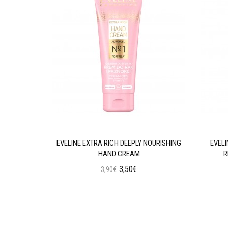
GENERATING
EVELINE EXTRA RICH DEEPLY NOURISHING
EVEL
HAND CREAM
R
3,50€
3,90€
ι
Προσθήκη στο Καλάθι