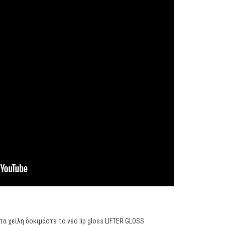
τα χείλη δοκιμάστε το νέο lip gloss LIFTER GLOSS