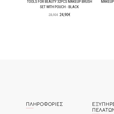
AN WEAR
TOOLS FOR BEAUTY 32PCS MAKEUP BRUSH
MAKEUP 
N OIL
SET WITH POUCH - BLACK
24,90€
28,90€
ι
Προσθήκη στο Καλάθι
ΠΛΗΡΟΦΟΡΊΕΣ
ΕΞΥΠΗΡ
ΠΕΛΑΤΏ