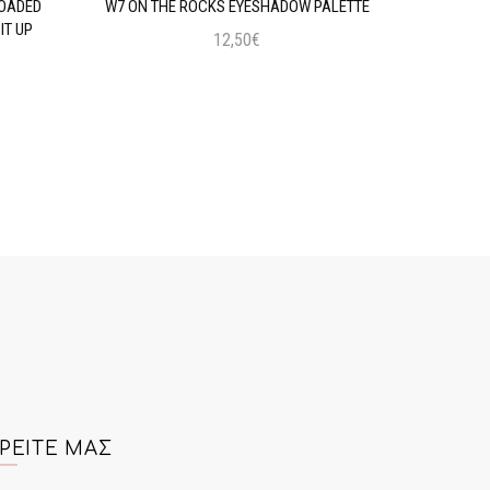
LOADED
W7 ON THE ROCKS EYESHADOW PALETTE
MAYBELLIN
IT UP
12,50€
Προσθήκη στο Καλάθι
ΡΕΊΤΕ ΜΑΣ