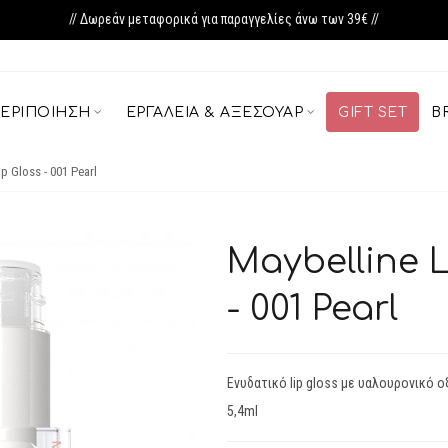
// Δωρεάν μεταφορικά για παραγγελίες άνω των 39€ //
ΕΡΙΠΟΊΗΣΗ
ΕΡΓΑΛΕΊΑ & ΑΞΕΣΟΥΆΡ
GIFT SET
B
ip Gloss - 001 Pearl
Maybelline L
- 001 Pearl
Ενυδατικό lip gloss με υαλουρονικό ο
5,4ml