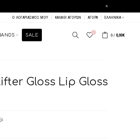
×
Ο ΛΟΓΑΡΙΑΣΜΌΣ ΜΟΥ
ΚΑΛΆΘΙ ΑΓΟΡΏΝ
ΑΓΟΡΆ
ΕΛΛΗΝΙΚΆ
0
RANDS
SALE
0
/
0,00€
ifter Gloss Lip Gloss
ξύ