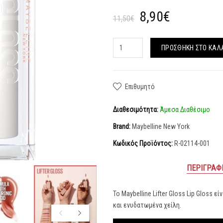
8,90€
11,50€
ΠΡΟΣΘΉΚΗ ΣΤΟ ΚΑΛ
Επιθυμητό
Διαθεσιμότητα:
Άμεσα Διαθέσιμο
Brand:
Maybelline New York
Κωδικός Προϊόντος:
R-02114-001
ΠΕΡΙΓΡΑΦ
Το Maybelline Lifter Gloss Lip Gloss ε
και ενυδατωμένα χείλη.