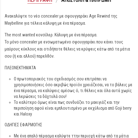
ΠΕΡΙΓΡΑΦΉ
ΑΠΟΣΤΟΛΉ & ΠΛΗΡΩΜΉ
Ανακαλύψτε το νέο concealer με σφουγγαράκι Age Rewind της
Maybelline για τέλεια κάλυψη με ένα πέρασμα.
The most wanted κονσίλερ. Κάλυψη με ένα πέρασμα.
Το μόνο concealer με ενσωματωμένο σφουγγαράκι που κάνει τους
μαύρους κύκλους και οτιδήποτε θέλεις να κρύψεις κάτω από τα μάτια
σου (ή και αλλού) παρελθόν.
ΠΛΕΟΝΕΚΤΗΜΑΤΑ
Ο πρωτοποριακός του σχεδιασμός σου επιτρέπει να
χρησιμοποιήσεις όσο ακριβώς προϊόν χρειάζεσαι, να το βάλεις με
ένα πέρασμα, να καλύψεις αμέσως ό, τι θέλεις και όλα αυτά χωρίς
να λερώσεις τα δάχτυλά σου!
Το καλύτερο όμως είναι πως συνδυάζει το μακιγιάζ και την
περιποίηση αφού είναι εμπλουτισμένο με εκχύλισμα από Goji berry
και Haloxy
ΟΔΗΓΙΕΣ ΕΦΑΡΜΟΓΗΣ
Με ένα απαλό πέρασμα καλύψτε ττην περιοχή κάτω από τα μάτια