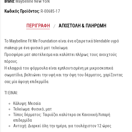
Brand:
Maybelline New York
Κωδικός Προϊόντος:
R-00685-17
ΠΕΡΙΓΡΑΦΉ
ΑΠΟΣΤΟΛΉ & ΠΛΗΡΩΜΉ
Το Maybelline Fit Me Foundation είναι ένα εξαιρετικά blendable υγρό
makeup με ένα φυσικό ματ τελείωμα.
Προσφέρει ματ αποτέλεσμα και καλύπτει πλήρως τους ανοιχτούς
πόρους.
Η ελαφριά του φόρμουλα είναι εμπλουτισμένη με μικροσκοπικά
σωματίδια, βελτιώνει την υφή και την όψη του δέρματος, χαρίζοντας
σας μία άψογη επιδερμίδα.
ΤΙ ΕΙΝΑΙ:
Κάλυψη: Μεσαία
Τελείωμα: Φυσικό, ματ
Τύπος δέρματος: Ταιριάζει καλύτερα σε Κανονική/Λιπαρή
επιδερμίδα
Αντοχή: Διαρκεί όλη την ημέρα, για τουλάχιστον 12 ώρες