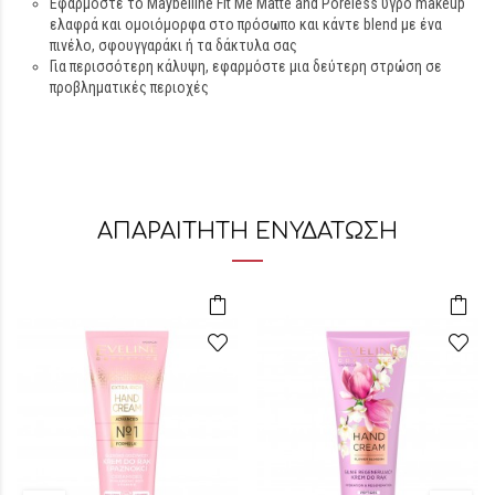
Εφαρμόστε το Maybelline Fit Me Matte and Poreless υγρό makeup
ελαφρά και ομοιόμορφα στο πρόσωπο και κάντε blend με ένα
πινέλο, σφουγγαράκι ή τα δάκτυλα σας
Για περισσότερη κάλυψη, εφαρμόστε μια δεύτερη στρώση σε
προβληματικές περιοχές
ΑΠΑΡΑΙΤΗΤΗ ΕΝΥΔΑΤΩΣΗ