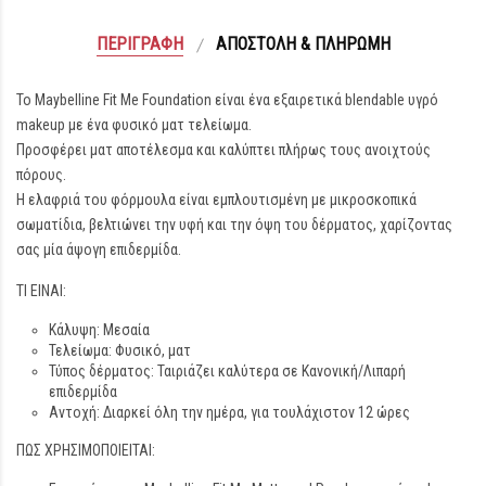
ΠΕΡΙΓΡΑΦΉ
ΑΠΟΣΤΟΛΉ & ΠΛΗΡΩΜΉ
Το Maybelline Fit Me Foundation είναι ένα εξαιρετικά blendable υγρό
makeup με ένα φυσικό ματ τελείωμα.
Προσφέρει ματ αποτέλεσμα και καλύπτει πλήρως τους ανοιχτούς
πόρους.
Η ελαφριά του φόρμουλα είναι εμπλουτισμένη με μικροσκοπικά
σωματίδια, βελτιώνει την υφή και την όψη του δέρματος, χαρίζοντας
σας μία άψογη επιδερμίδα.
ΤΙ ΕΙΝΑΙ:
Κάλυψη: Μεσαία
Τελείωμα: Φυσικό, ματ
Τύπος δέρματος: Ταιριάζει καλύτερα σε Κανονική/Λιπαρή
επιδερμίδα
Αντοχή: Διαρκεί όλη την ημέρα, για τουλάχιστον 12 ώρες
ΠΩΣ ΧΡΗΣΙΜΟΠΟΙΕΙΤΑΙ: