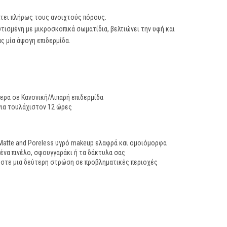
τει πλήρως τους ανοιχτούς πόρους.
τισμένη με μικροσκοπικά σωματίδια, βελτιώνει την υφή και
ς μία άψογη επιδερμίδα.
τερα σε Κανονική/Λιπαρή επιδερμίδα
 για τουλάχιστον 12 ώρες
 Matte and Poreless υγρό makeup ελαφρά και ομοιόμορφα
 ένα πινέλο, σφουγγαράκι ή τα δάκτυλα σας
όστε μια δεύτερη στρώση σε προβληματικές περιοχές