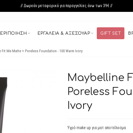
// Δωρεάν μεταφορικά για παραγγελίες άνω των 39€ //
ΕΡΙΠΟΊΗΣΗ
ΕΡΓΑΛΕΊΑ & ΑΞΕΣΟΥΆΡ
GIFT SET
B
e Fit Me Matte + Poreless Foundation - 100 Warm Ivory
Maybelline F
Poreless Fo
Ivory
Υγρό make up για ματ αποτέλεσμα