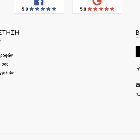
5.0
5.0
ΈΤΗΣΗ
Β
Ν
στροφών
ς σας
γγελιών