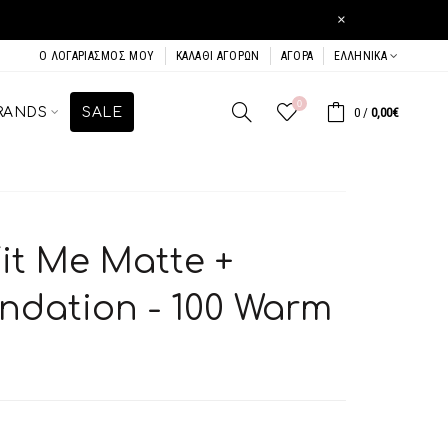
×
Ο ΛΟΓΑΡΙΑΣΜΌΣ ΜΟΥ
ΚΑΛΆΘΙ ΑΓΟΡΏΝ
ΑΓΟΡΆ
ΕΛΛΗΝΙΚΆ
0
RANDS
SALE
0
/
0,00€
it Me Matte +
undation - 100 Warm