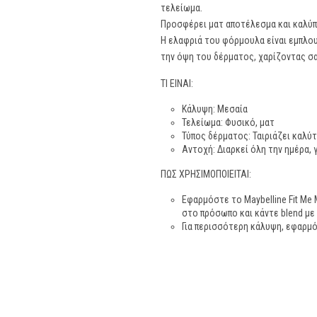
τελείωμα.
Προσφέρει ματ αποτέλεσμα και καλύπ
Η ελαφριά του φόρμουλα είναι εμπλου
την όψη του δέρματος, χαρίζοντας σα
ΤΙ ΕΙΝΑΙ:
Κάλυψη: Μεσαία
Τελείωμα: Φυσικό, ματ
Τύπος δέρματος: Ταιριάζει καλύ
Αντοχή: Διαρκεί όλη την ημέρα,
ΠΩΣ ΧΡΗΣΙΜΟΠΟΙΕΙΤΑΙ:
Εφαρμόστε το Maybelline Fit Me
στο πρόσωπο και κάντε blend με
Για περισσότερη κάλυψη, εφαρμ