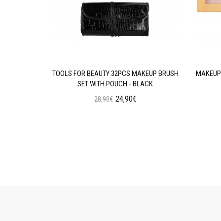
AN WEAR
TOOLS FOR BEAUTY 32PCS MAKEUP BRUSH
MAKEUP 
N OIL
SET WITH POUCH - BLACK
24,90€
28,90€
ι
Προσθήκη στο Καλάθι