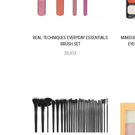
AL INTENSE
REAL TECHNIQUES EVERYDAY ESSENTIALS
MAKEUP
 BLACK
BRUSH SET
EYE
28,45€
ι
Προσθήκη στο Καλάθι