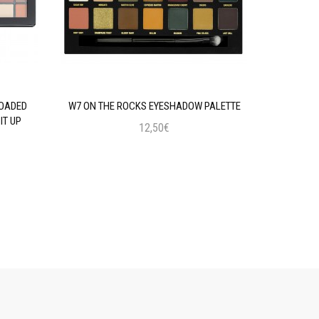
LOADED
W7 ON THE ROCKS EYESHADOW PALETTE
MAYBELLIN
IT UP
12,50€
Προσθήκη στο Καλάθι