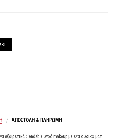
ΆΘΙ
Ή
ΑΠΟΣΤΟΛΉ & ΠΛΗΡΩΜΉ
 ένα εξαιρετικά blendable υγρό makeup με ένα φυσικό ματ