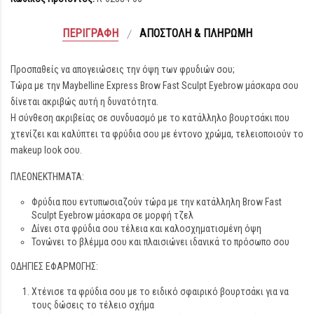
ΠΕΡΙΓΡΑΦΉ
ΑΠΟΣΤΟΛΉ & ΠΛΗΡΩΜΉ
Προσπαθείς να απογειώσεις την όψη των φρυδιών σου;
Τώρα με την Maybelline Express Brow Fast Sculpt Eyebrow μάσκαρα σου
δίνεται ακριβώς αυτή η δυνατότητα.
Η σύνθεση ακριβείας σε συνδυασμό με το κατάλληλο βουρτσάκι που
χτενίζει και καλύπτει τα φρύδια σου με έντονο χρώμα, τελειοποιούν το
makeup look σου.
ΠΛΕΟΝΕΚΤΗΜΑΤΑ:
Φρύδια που εντυπωσιαζούν τώρα με την κατάλληλη Brow Fast
Sculpt Eyebrow μάσκαρα σε μορφή τζελ
Δίνει στα φρύδια σου τέλεια και καλοσχηματισμένη όψη
Τονώνει το βλέμμα σου και πλαισιώνει ιδανικά το πρόσωπο σου
ΟΔΗΓΙΕΣ ΕΦΑΡΜΟΓΗΣ:
Χτένισε τα φρύδια σου με το ειδικό σφαιρικό βουρτσάκι για να
τους δώσεις το τέλειο σχήμα