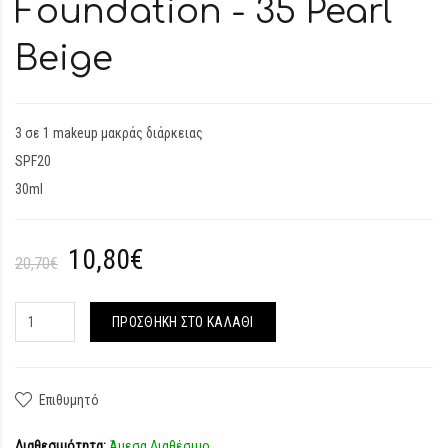
Foundation - 35 Pearl
Beige
3 σε 1 makeup μακράς διάρκειας
SPF20
30ml
10,80€
20,70€
ΠΡΟΣΘΉΚΗ ΣΤΟ ΚΑΛΆΘΙ
Επιθυμητό
Διαθεσιμότητα:
Άμεσα Διαθέσιμο