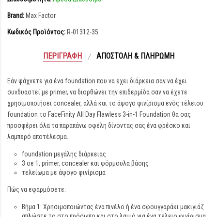
Brand:
Max Factor
Κωδικός Προϊόντος:
R-01312-35
ΠΕΡΙΓΡΑΦΉ
ΑΠΟΣΤΟΛΉ & ΠΛΗΡΩΜΉ
Εάν ψάχνετε για ένα foundation που να έχει διάρκεια σαν να έχει
συνδυαστεί με primer, να διορθώνει την επιδερμίδα σαν να έχετε
χρησιμοποιήσει concealer, αλλά και το άψογο φινίρισμα ενός τέλειου
foundation το FaceFinity All Day Flawless 3-in-1 Foundation θα σας
προσφέρει όλα τα παραπάνω οφέλη δίνοντας σας ένα φρέσκο και
λαμπερό αποτέλεσμα.
foundation μεγάλης διάρκειας
3 σε 1, primer, concealer και φόρμουλα βάσης
τελείωμα με άψογο φινίρισμα
Πώς να εφαρμόσετε:
Βήμα 1: Χρησιμοποιώντας ένα πινέλο ή ένα σφουγγαράκι μακιγιάζ
απλώστε το στο πρόσωπο και στο λαιμό για ένα τέλειο φινίρισμα