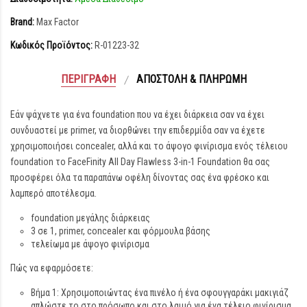
Brand:
Max Factor
Κωδικός Προϊόντος:
R-01223-32
ΠΕΡΙΓΡΑΦΉ
ΑΠΟΣΤΟΛΉ & ΠΛΗΡΩΜΉ
Εάν ψάχνετε για ένα foundation που να έχει διάρκεια σαν να έχει
συνδυαστεί με primer, να διορθώνει την επιδερμίδα σαν να έχετε
χρησιμοποιήσει concealer, αλλά και το άψογο φινίρισμα ενός τέλειου
foundation το FaceFinity All Day Flawless 3-in-1 Foundation θα σας
προσφέρει όλα τα παραπάνω οφέλη δίνοντας σας ένα φρέσκο και
λαμπερό αποτέλεσμα.
foundation μεγάλης διάρκειας
3 σε 1, primer, concealer και φόρμουλα βάσης
τελείωμα με άψογο φινίρισμα
Πώς να εφαρμόσετε:
Βήμα 1: Χρησιμοποιώντας ένα πινέλο ή ένα σφουγγαράκι μακιγιάζ
απλώστε το στο πρόσωπο και στο λαιμό για ένα τέλειο φινίρισμα