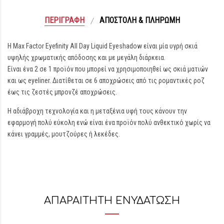
ΠΕΡΙΓΡΑΦΉ
ΑΠΟΣΤΟΛΉ & ΠΛΗΡΩΜΉ
Η Max Factor Eyefinity All Day Liquid Eyeshadow είναι μία υγρή σκιά
υψηλής χρωματικής απόδοσης και με μεγάλη διάρκεια.
Είναι ένα 2 σε 1 προϊόν που μπορεί να χρησιμοποιηθεί ως σκιά ματιών
και ως eyeliner. Διατίθεται σε 6 αποχρώσεις από τις ρομαντικές ροζ
έως τις ζεστές μπρονζέ αποχρώσεις.
Η αδιάβροχη τεχνολογία και η μεταξένια υφή τους κάνουν την
εφαρμογή πολύ εύκολη ενώ είναι ένα προϊόν πολύ ανθεκτικό χωρίς να
κάνει γραμμές, μουτζούρες ή λεκέδες.
ΑΠΑΡΑΙΤΗΤΗ ΕΝΥΔΑΤΩΣΗ