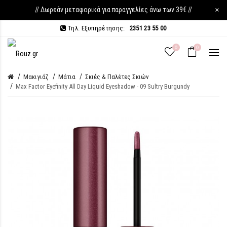
// Δωρεάν μεταφορικά για παραγγελίες άνω των 39€ //
×
Τηλ. Εξυπηρέτησης:
2351 23 55 00
0
0
Μακιγιάζ
Μάτια
Σκιές & Παλέτες Σκιών
Max Factor Eyefinity All Day Liquid Eyeshadow - 09 Sultry Burgundy