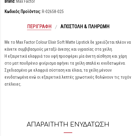
Brand:
Max Factor
Κωδικός Προϊόντος:
R-02658-025
ΠΕΡΙΓΡΑΦΉ
ΑΠΟΣΤΟΛΉ & ΠΛΗΡΩΜΉ
Με το Max Factor Colour Elixir Soft Matte Lipstick δε χρειάζεται πλέον να
κάνετε συμβιβασμούς μεταξύ άνεσης και υγρασίας στα χείλη.
Η εξαιρετικά ελαφριά του υφή προσφέρει μία άνετη αίσθηση και χάρη
στο ματ πουδρένιο φινίρισμα αφήνει τα χείλη απαλά κι ενυδατωμένα.
Σχεδιασμένο με ελαφριά σύσταση και έλαια, τα χείλη μένουν
ενυδατωμένα ενώ οι εξαιρετικά λεπτές χρωστικές θολώνουν τις τυχόν
ατέλειες.
ΑΠΑΡΑΙΤΗΤΗ ΕΝΥΔΑΤΩΣΗ