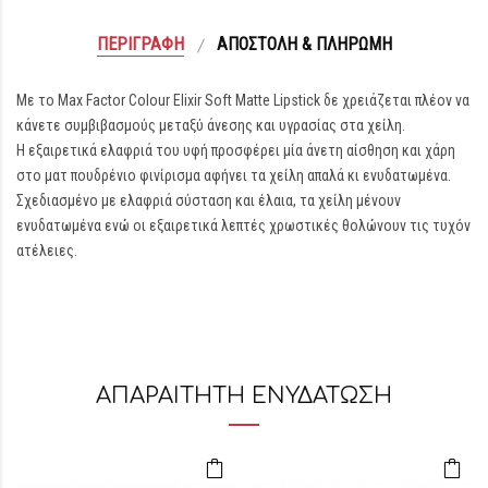
ΠΕΡΙΓΡΑΦΉ
ΑΠΟΣΤΟΛΉ & ΠΛΗΡΩΜΉ
Με το Max Factor Colour Elixir Soft Matte Lipstick δε χρειάζεται πλέον να
κάνετε συμβιβασμούς μεταξύ άνεσης και υγρασίας στα χείλη.
Η εξαιρετικά ελαφριά του υφή προσφέρει μία άνετη αίσθηση και χάρη
στο ματ πουδρένιο φινίρισμα αφήνει τα χείλη απαλά κι ενυδατωμένα.
Σχεδιασμένο με ελαφριά σύσταση και έλαια, τα χείλη μένουν
ενυδατωμένα ενώ οι εξαιρετικά λεπτές χρωστικές θολώνουν τις τυχόν
ατέλειες.
ΑΠΑΡΑΙΤΗΤΗ ΕΝΥΔΑΤΩΣΗ