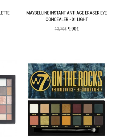
LETTE
MAYBELLINE INSTANT ANTI AGE ERASER EYE
W7 SOC
CONCEALER - 01 LIGHT
9,90€
13,70€
Προσθήκη στο Καλάθι