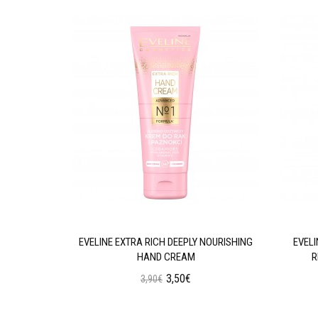
GENERATING
EVELINE EXTRA RICH DEEPLY NOURISHING
EVEL
HAND CREAM
R
3,50€
3,90€
ι
Προσθήκη στο Καλάθι