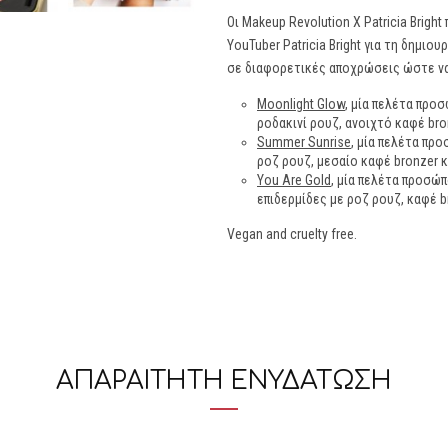
Οι Makeup Revolution X Patricia Brig
YouTuber Patricia Bright για τη δημιο
σε διαφορετικές αποχρώσεις ώστε να 
Moonlight Glow
, μία πελέτα προ
ροδακινί ρουζ, ανοιχτό καφέ bron
Summer Sunrise
, μία πελέτα πρ
ροζ ρουζ, μεσαίο καφέ bronzer κα
You Are Gold
, μία πελέτα προσώ
επιδερμίδες με ροζ ρουζ, καφέ br
Vegan and cruelty free.
ΑΠΑΡΑΙΤΗΤΗ ΕΝΥΔΑΤΩΣΗ