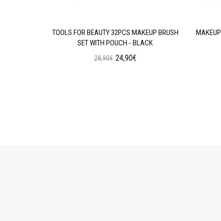
AN WEAR
TOOLS FOR BEAUTY 32PCS MAKEUP BRUSH
MAKEUP 
N OIL
SET WITH POUCH - BLACK
24,90€
28,90€
ι
Προσθήκη στο Καλάθι