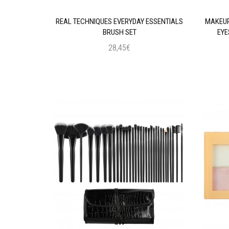
AL INTENSE
REAL TECHNIQUES EVERYDAY ESSENTIALS
MAKEUP
 BLACK
BRUSH SET
EYE
28,45€
ι
Προσθήκη στο Καλάθι