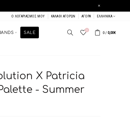
×
Ο ΛΟΓΑΡΙΑΣΜΌΣ ΜΟΥ
ΚΑΛΆΘΙ ΑΓΟΡΏΝ
ΑΓΟΡΆ
ΕΛΛΗΝΙΚΆ
0
RANDS
SALE
0
/
0,00€
ution X Patricia
Palette - Summer