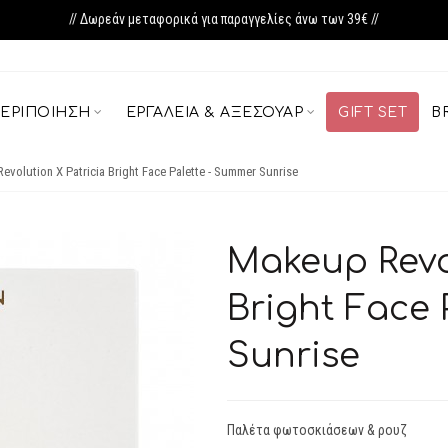
// Δωρεάν μεταφορικά για παραγγελίες άνω των 39€ //
ΕΡΙΠΟΊΗΣΗ
ΕΡΓΑΛΕΊΑ & ΑΞΕΣΟΥΆΡ
GIFT SET
B
volution X Patricia Bright Face Palette - Summer Sunrise
Makeup Revol
Bright Face 
Sunrise
Παλέτα φωτοσκιάσεων & ρουζ