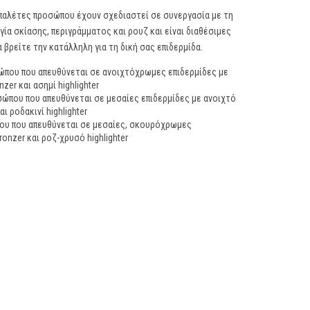
ht παλέτες προσώπου έχουν σχεδιαστεί σε συνεργασία με τη
υργία σκίασης, περιγράμματος και ρουζ και είναι διαθέσιμες
βρείτε την κατάλληλη για τη δική σας επιδερμίδα.
σώπου που απευθύνεται σε ανοιχτόχρωμες επιδερμίδες με
zer και ασημί highlighter
οσώπου που απευθύνεται σε μεσαίες επιδερμίδες με ανοιχτό
ι ροδακινί highlighter
που που απευθύνεται σε μεσαίες, σκουρόχρωμες
onzer και ροζ-χρυσό highlighter