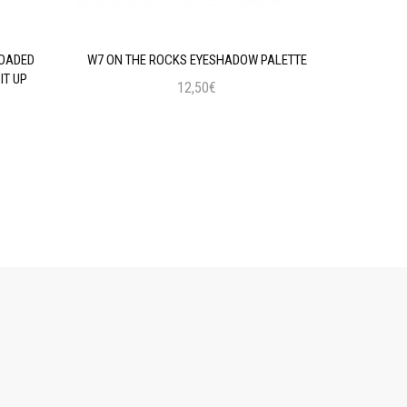
LOADED
W7 ON THE ROCKS EYESHADOW PALETTE
MAYBELLIN
IT UP
12,50€
Προσθήκη στο Καλάθι