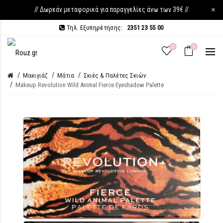
// Δωρεάν μεταφορικά για παραγγελίες άνω των 39€ //
×
Τηλ. Εξυπηρέτησης:
2351 23 55 00
0
0
Μακιγιάζ
Μάτια
Σκιές & Παλέτες Σκιών
Makeup Revolution Wild Animal Fierce Eyeshadow Palette