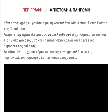
ΠΕΡΙΓΡΑΦΉ
ΑΠΟΣΤΟΛΉ & ΠΛΗΡΩΜΉ
Κάντε τολμηρές εμφανίσεις με τη νέα παλέτα Wild Animal Fierce Palette
της Revolution.
Αφήστε την άγρια πλευρά σας να απελευθερωθεί χρησιμοποιώντας και
τις 18 αποχρώσεις ματ και shimmer σκιών αλλά και τα pressed
pigments της παλέτας.
Αν είσαι άγριος χαρακτήρας επιλέγεις την tiger παλέτα με τις
πορτοκαλί, τις πορφυρές και τις καφέ αποχρώσεις.