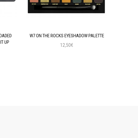
LOADED
W7 ON THE ROCKS EYESHADOW PALETTE
MAYBELLIN
IT UP
12,50€
Προσθήκη στο Καλάθι