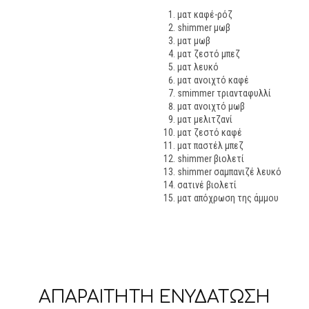
ματ καφέ-ρόζ
shimmer μωβ
ματ μωβ
ματ ζεστό μπεζ
ματ λευκό
ματ ανοιχτό καφέ
smimmer τριανταφυλλί
ματ ανοιχτό μωβ
ματ μελιτζανί
ματ ζεστό καφέ
ματ παστέλ μπεζ
shimmer βιολετί
shimmer σαμπανιζέ λευκό
σατινέ βιολετί
ματ απόχρωση της άμμου
ΑΠΑΡΑΙΤΗΤΗ ΕΝΥΔΑΤΩΣΗ