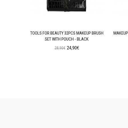
AN WEAR
TOOLS FOR BEAUTY 32PCS MAKEUP BRUSH
MAKEUP 
N OIL
SET WITH POUCH - BLACK
24,90€
28,90€
ι
Προσθήκη στο Καλάθι