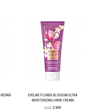
 REPAIR
EVELINE FLOWER BLOSSOM ULTRA
EVELINE 
MOISTURIZING HAND CREAM
2,90€
3,50€