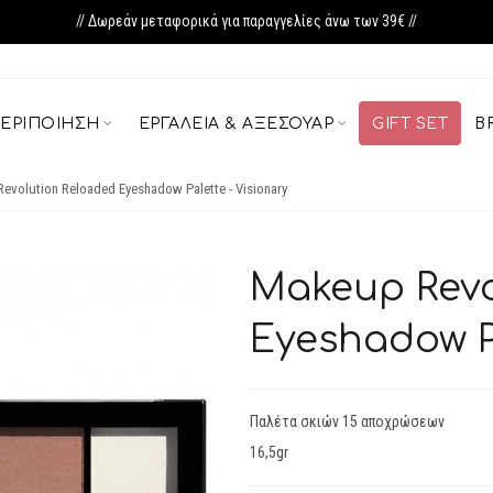
// Δωρεάν μεταφορικά για παραγγελίες άνω των 39€ //
ΕΡΙΠΟΊΗΣΗ
ΕΡΓΑΛΕΊΑ & ΑΞΕΣΟΥΆΡ
GIFT SET
B
evolution Reloaded Eyeshadow Palette - Visionary
Makeup Revo
Eyeshadow Pa
Παλέτα σκιών 15 αποχρώσεων
16,5gr