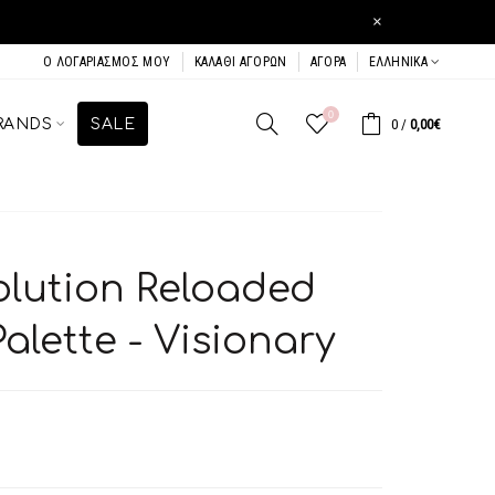
×
Ο ΛΟΓΑΡΙΑΣΜΌΣ ΜΟΥ
ΚΑΛΆΘΙ ΑΓΟΡΏΝ
ΑΓΟΡΆ
ΕΛΛΗΝΙΚΆ
0
RANDS
SALE
0
/
0,00€
lution Reloaded
lette - Visionary