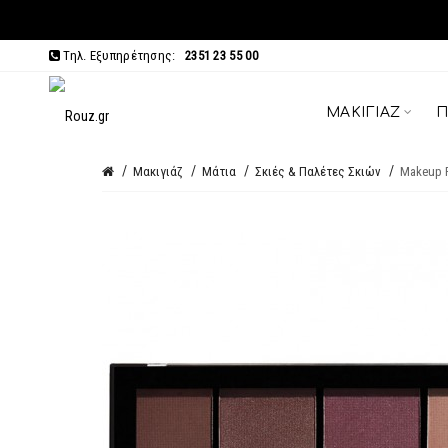
Τηλ. Εξυπηρέτησης:
2351 23 55 00
ΜΑΚΙΓΙΆΖ
Π
Μακιγιάζ
Μάτια
Σκιές & Παλέτες Σκιών
Makeup R