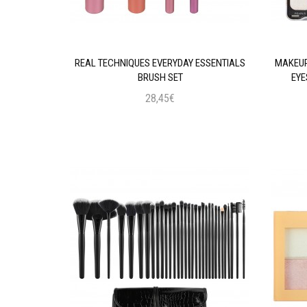
AL INTENSE
REAL TECHNIQUES EVERYDAY ESSENTIALS
MAKEUP
 BLACK
BRUSH SET
EYE
28,45€
ι
Προσθήκη στο Καλάθι