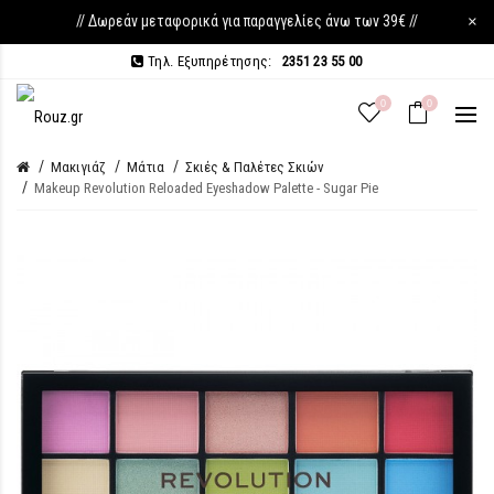
// Δωρεάν μεταφορικά για παραγγελίες άνω των 39€ //
×
Τηλ. Εξυπηρέτησης:
2351 23 55 00
0
0
Μακιγιάζ
Μάτια
Σκιές & Παλέτες Σκιών
Makeup Revolution Reloaded Eyeshadow Palette - Sugar Pie