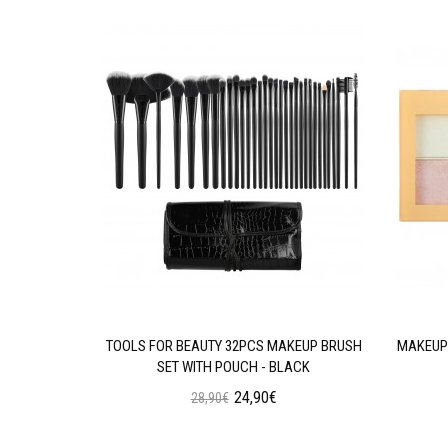
AN WEAR
TOOLS FOR BEAUTY 32PCS MAKEUP BRUSH
MAKEUP 
N OIL
SET WITH POUCH - BLACK
24,90€
28,90€
ι
Προσθήκη στο Καλάθι