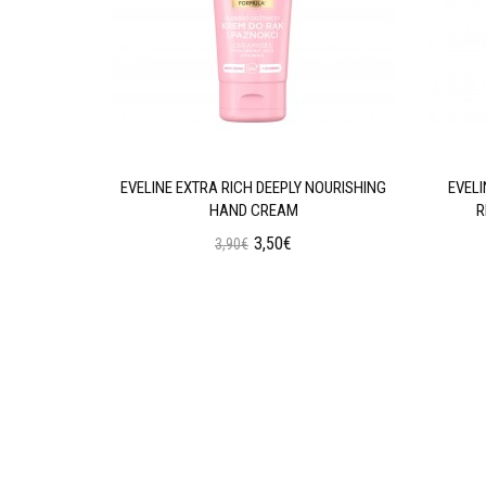
GENERATING
EVELINE EXTRA RICH DEEPLY NOURISHING
EVEL
HAND CREAM
R
3,50€
3,90€
ι
Προσθήκη στο Καλάθι