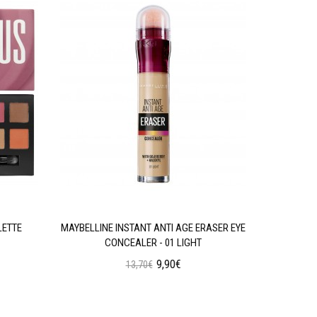
LETTE
MAYBELLINE INSTANT ANTI AGE ERASER EYE
W7 SOC
CONCEALER - 01 LIGHT
9,90€
13,70€
Προσθήκη στο Καλάθι