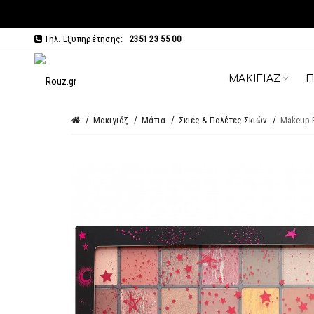
Τηλ. Εξυπηρέτησης:
2351 23 55 00
ΜΑΚΙΓΙΆΖ
Π
Μακιγιάζ
Μάτια
Σκιές & Παλέτες Σκιών
Makeup R