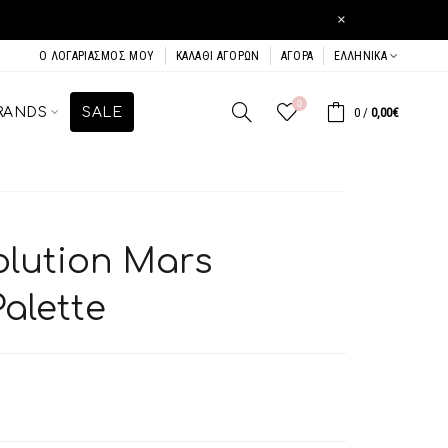
×
Ο ΛΟΓΑΡΙΑΣΜΌΣ ΜΟΥ
ΚΑΛΆΘΙ ΑΓΟΡΏΝ
ΑΓΟΡΆ
ΕΛΛΗΝΙΚΆ
0
RANDS
SALE
0
/
0,00€
lution Mars
alette