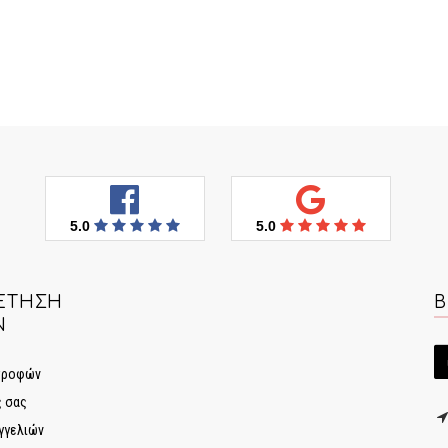
5.0
5.0
ΈΤΗΣΗ
Β
Ν
στροφών
ς σας
γγελιών