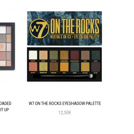
LOADED
W7 ON THE ROCKS EYESHADOW PALETTE
MAYBELLIN
IT UP
12,50€
Προσθήκη στο Καλάθι