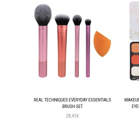
AL INTENSE
REAL TECHNIQUES EVERYDAY ESSENTIALS
MAKEUP
 BLACK
BRUSH SET
EYE
28,45€
ι
Προσθήκη στο Καλάθι