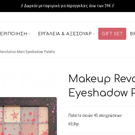
// Δωρεάν μεταφορικά για παραγγελίες άνω των 39€ //
ΕΡΙΠΟΊΗΣΗ
ΕΡΓΑΛΕΊΑ & ΑΞΕΣΟΥΆΡ
GIFT SET
B
evolution Mars Eyeshadow Palette
Makeup Revo
Eyeshadow P
Παλέτα σκιών 45 αποχρώσεων
60,8gr