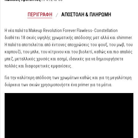
ΠΕΡΙΓΡΑΦΉ
ΑΠΟΣΤΟΛΉ & ΠΛΗΡΩΜΉ
Η νέα παλέτα Makeup Revolution Forever Flawless- Constellation
διαθέτει 18 σκιές υψηλής χρωματικής απόδοσης ματ αλλά και shimmer.
Η παλέτα αποτελείται από έντονες αποχρώσεις του φουξ, του μωβ, του
καρπουζί, του μπλε, του κίτρινου και του βιολετί, καθώς και πιο απαλές
μπεζ, μεταλλικές χρυσές και ασημί, ιδανικές για να δημιουργήσετε
πολλές και διαφορετικές εμφανίσεις.
Για την καλύτερη απόδοση των χρωμάτων καθώς και για τη μεγαλύτερη
διάρκεια των σκιών χρησιμοποιήστε ένα primer για τα μάτια.