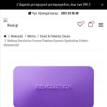
// Δωρεάν μεταφορικά για παραγγελίες άνω των 39€ //
×
Τηλ. Εξυπηρέτησης:
2351 23 55 00
0
0
Μακιγιάζ
Μάτια
Σκιές & Παλέτες Σκιών
Makeup Revolution Forever Flawless Dynamic Eyeshadow Palette -
Mesmerized