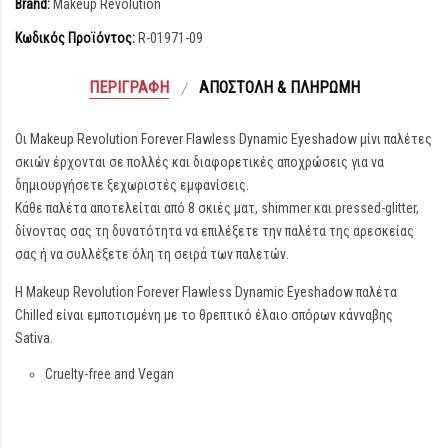
Brand:
Makeup Revolution
Κωδικός Προϊόντος:
R-01971-09
ΠΕΡΙΓΡΑΦΉ
ΑΠΟΣΤΟΛΉ & ΠΛΗΡΩΜΉ
Οι Makeup Revolution Forever Flawless Dynamic Eyeshadow μίνι παλέτες
σκιών έρχονται σε πολλές και διαφορετικές αποχρώσεις για να
δημιουργήσετε ξεχωριστές εμφανίσεις.
Κάθε παλέτα αποτελείται από 8 σκιές ματ, shimmer και pressed-glitter,
δίνοντας σας τη δυνατότητα να επιλέξετε την παλέτα της αρεσκείας
σας ή να συλλέξετε όλη τη σειρά των παλετών.
Η Makeup Revolution Forever Flawless Dynamic Eyeshadow παλέτα
Chilled είναι εμποτισμένη με το θρεπτικό έλαιο σπόρων κάνvαβης
Satiνa.
Cruelty-free and Vegan