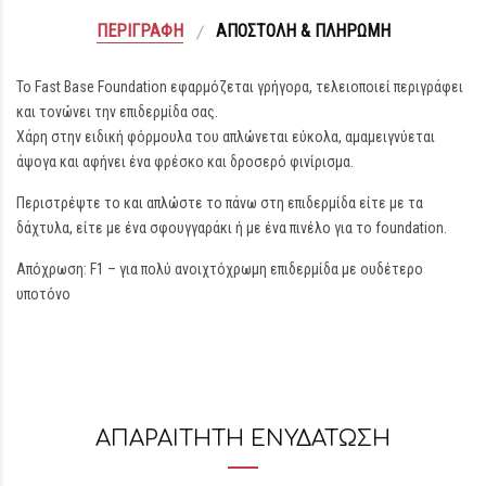
ΠΕΡΙΓΡΑΦΉ
ΑΠΟΣΤΟΛΉ & ΠΛΗΡΩΜΉ
Το Fast Base Foundation εφαρμόζεται γρήγορα, τελειοποιεί περιγράφει
και τονώνει την επιδερμίδα σας.
Χάρη στην ειδική φόρμουλα του απλώνεται εύκολα, αμαμειγνύεται
άψογα και αφήνει ένα φρέσκο και δροσερό φινίρισμα.
Περιστρέψτε το και απλώστε το πάνω στη επιδερμίδα είτε με τα
δάχτυλα, είτε με ένα σφουγγαράκι ή με ένα πινέλο για το foundation.
Απόχρωση: F1 – για πολύ ανοιχτόχρωμη επιδερμίδα με ουδέτερο
υποτόνο
ΑΠΑΡΑΙΤΗΤΗ ΕΝΥΔΑΤΩΣΗ