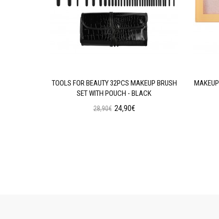
AN WEAR
TOOLS FOR BEAUTY 32PCS MAKEUP BRUSH
MAKEUP 
N OIL
SET WITH POUCH - BLACK
24,90€
28,90€
ι
Προσθήκη στο Καλάθι