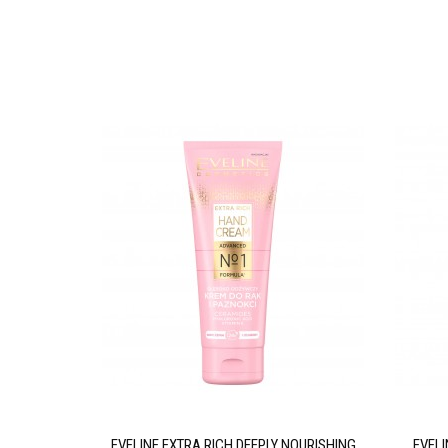
GENERATING
EVELINE EXTRA RICH DEEPLY NOURISHING
EVEL