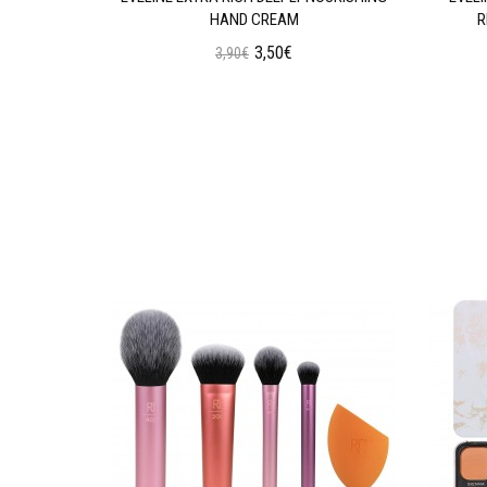
HAND CREAM
R
3,50€
3,90€
ι
Προσθήκη στο Καλάθι