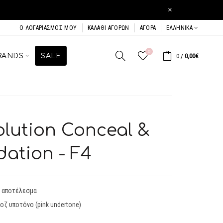
×
Ο ΛΟΓΑΡΙΑΣΜΌΣ ΜΟΥ
ΚΑΛΆΘΙ ΑΓΟΡΏΝ
ΑΓΟΡΆ
ΕΛΛΗΝΙΚΆ
0
RANDS
SALE
0
/
0,00€
lution Conceal &
ation - F4
τ αποτέλεσμα
ροζ υποτόνο (pink undertone)