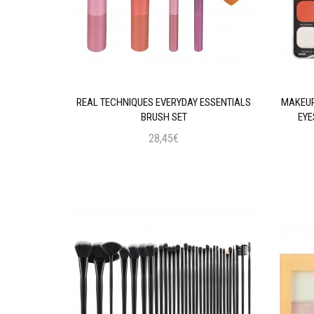
AL INTENSE
REAL TECHNIQUES EVERYDAY ESSENTIALS
MAKEUP
 BLACK
BRUSH SET
EYE
28,45€
ι
Προσθήκη στο Καλάθι