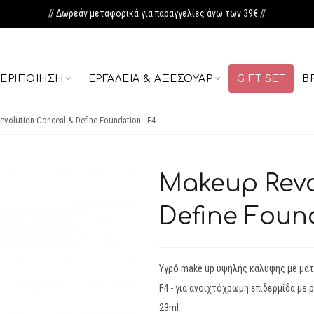
// Δωρεάν μεταφορικά για παραγγελίες άνω των 39€ //
ΕΡΙΠΟΊΗΣΗ
ΕΡΓΑΛΕΊΑ & ΑΞΕΣΟΥΆΡ
GIFT SET
B
volution Conceal & Define Foundation - F4
Makeup Revo
Define Found
Υγρό make up υψηλής κάλυψης με μα
F4 - για ανοιχτόχρωμη επιδερμίδα με 
23ml