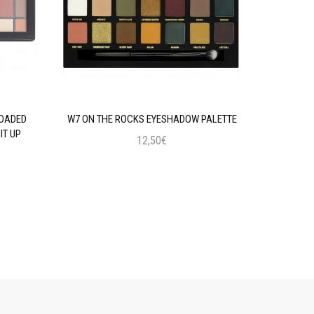
LOADED
W7 ON THE ROCKS EYESHADOW PALETTE
MAYBELLIN
IT UP
12,50€
Προσθήκη στο Καλάθι