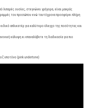
 λιπαρές ουσίες, στεγνώνει γρήγορα, είναι μακράς
ς γραμμές του προσώπου ενώ ταυτόχρονα προσφέρει πλήρη
 ειδικό απλικατέρ για καλύτερο έλεγχο της ποσότητας και
νονική κάλυψη κι επαναλάβετε τη διαδικασία για πιο
ροζ υποτόνο (pink undertone)