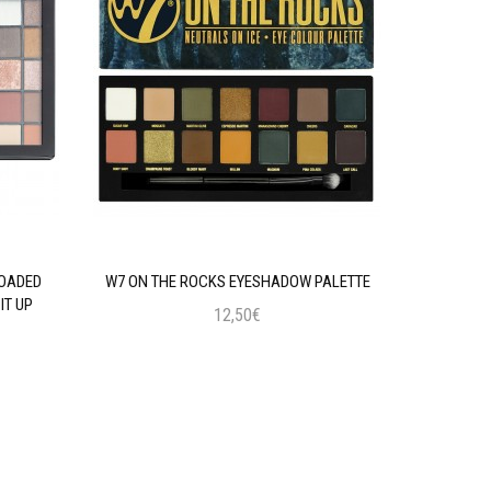
LOADED
W7 ON THE ROCKS EYESHADOW PALETTE
MAYBELLIN
IT UP
12,50€
Προσθήκη στο Καλάθι