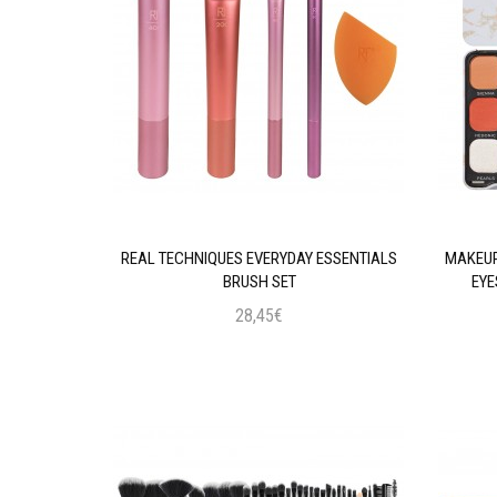
AL INTENSE
REAL TECHNIQUES EVERYDAY ESSENTIALS
MAKEUP
 BLACK
BRUSH SET
EYE
28,45€
ι
Προσθήκη στο Καλάθι