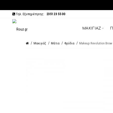
Τηλ. Εξυπηρέτησης:
2351 23 55 00
ΜΑΚΙΓΙΆΖ
Π
Μακιγιάζ
Μάτια
Φρύδια
Makeup Revolution Brow