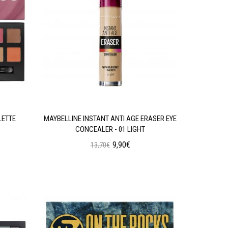
LETTE
MAYBELLINE INSTANT ANTI AGE ERASER EYE
W7 SOC
CONCEALER - 01 LIGHT
9,90€
13,70€
Προσθήκη στο Καλάθι