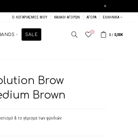
×
Ο ΛΟΓΑΡΙΑΣΜΌΣ ΜΟΥ
ΚΑΛΆΘΙ ΑΓΟΡΏΝ
ΑΓΟΡΆ
ΕΛΛΗΝΙΚΆ
0
RANDS
SALE
0
/
0,00€
lution Brow
edium Brown
ματισμό & το γέμισμα των φρυδιών