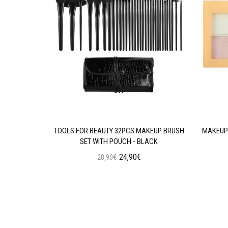
AN WEAR
TOOLS FOR BEAUTY 32PCS MAKEUP BRUSH
MAKEUP 
N OIL
SET WITH POUCH - BLACK
24,90€
28,90€
ι
Προσθήκη στο Καλάθι