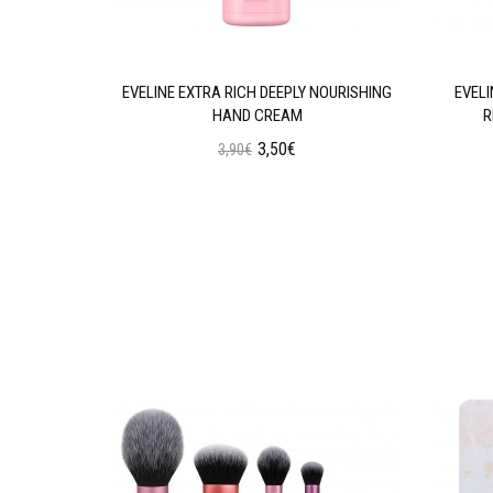
GENERATING
EVELINE EXTRA RICH DEEPLY NOURISHING
EVEL
HAND CREAM
R
3,50€
3,90€
ι
Προσθήκη στο Καλάθι