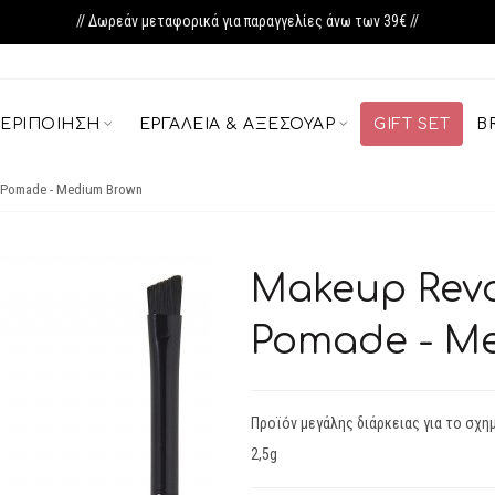
// Δωρεάν μεταφορικά για παραγγελίες άνω των 39€ //
ΕΡΙΠΟΊΗΣΗ
ΕΡΓΑΛΕΊΑ & ΑΞΕΣΟΥΆΡ
GIFT SET
B
 Pomade - Medium Brown
Makeup Revo
Pomade - M
Προϊόν μεγάλης διάρκειας για το σχη
2,5g