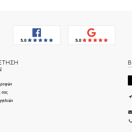
5.0
5.0
ΈΤΗΣΗ
Β
Ν
στροφών
ς σας
γγελιών