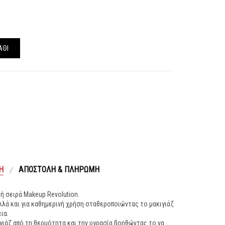
ΆΘΙ
Ή
ΑΠΟΣΤΟΛΉ & ΠΛΗΡΩΜΉ
ή σειρά Makeup Revolution.
λλά και για καθημερινή χρήση σταθεροποιώντας το μακιγιάζ
ια.
ιάζ από τη θερμότητα και την υγρασία βοηθώντας το να