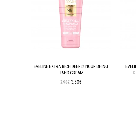
GENERATING
EVELINE EXTRA RICH DEEPLY NOURISHING
EVEL
HAND CREAM
R
3,50€
3,90€
ι
Προσθήκη στο Καλάθι