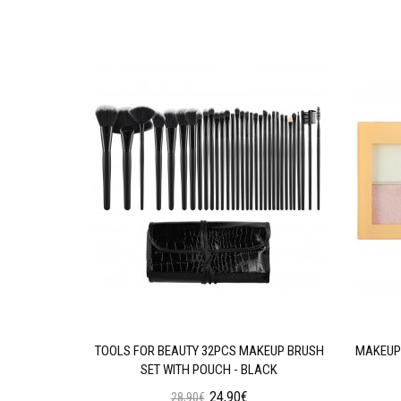
AN WEAR
TOOLS FOR BEAUTY 32PCS MAKEUP BRUSH
MAKEUP 
N OIL
SET WITH POUCH - BLACK
24,90€
28,90€