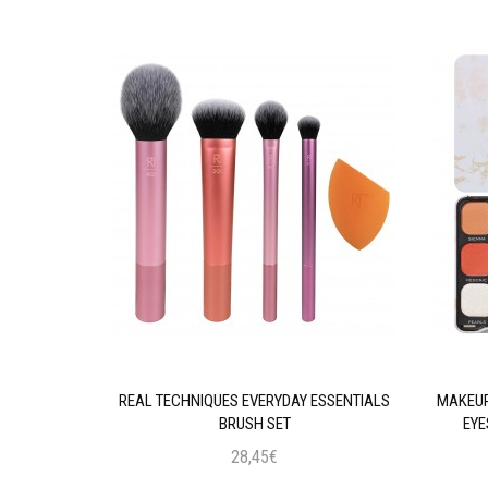
AL INTENSE
REAL TECHNIQUES EVERYDAY ESSENTIALS
MAKEUP
 BLACK
BRUSH SET
EYE
28,45€
ι
Προσθήκη στο Καλάθι