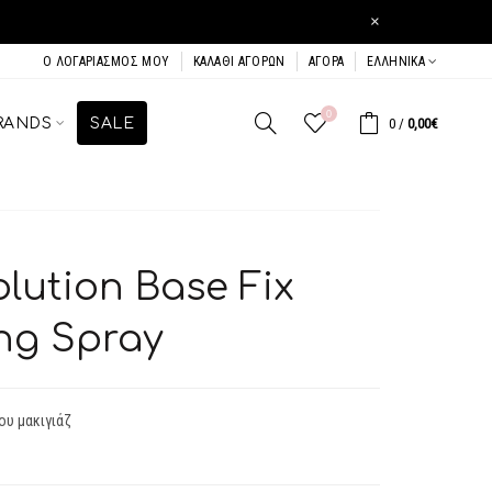
×
Ο ΛΟΓΑΡΙΑΣΜΌΣ ΜΟΥ
ΚΑΛΆΘΙ ΑΓΟΡΏΝ
ΑΓΟΡΆ
ΕΛΛΗΝΙΚΆ
0
RANDS
SALE
0
/
0,00€
lution Base Fix
ng Spray
ου μακιγιάζ