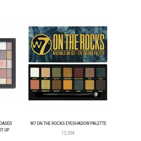
LOADED
W7 ON THE ROCKS EYESHADOW PALETTE
MAYBELLIN
IT UP
12,50€