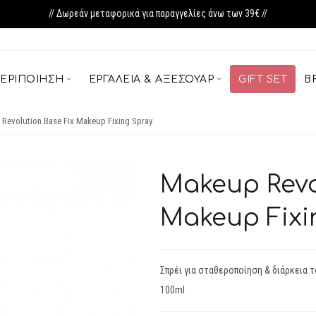
// Δωρεάν μεταφορικά για παραγγελίες άνω των 39€ //
ΕΡΙΠΟΊΗΣΗ
ΕΡΓΑΛΕΊΑ & ΑΞΕΣΟΥΆΡ
GIFT SET
B
Revolution Base Fix Makeup Fixing Spray
Makeup Revo
Makeup Fixi
Σπρέι για σταθεροποίηση & διάρκεια τ
100ml