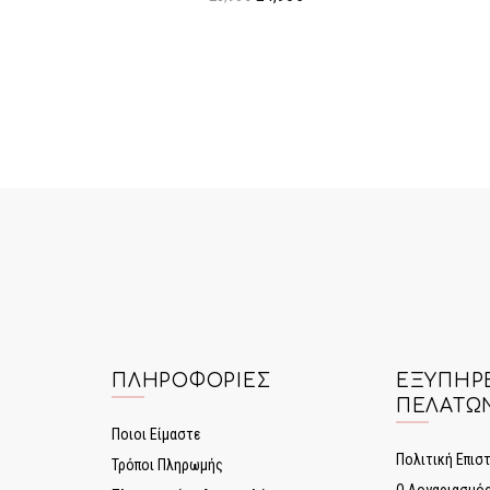
ι
Προσθήκη στο Καλάθι
ΠΛΗΡΟΦΟΡΊΕΣ
ΕΞΥΠΗΡ
ΠΕΛΑΤΏ
Ποιοι Είμαστε
Πολιτική Επι
Τρόποι Πληρωμής