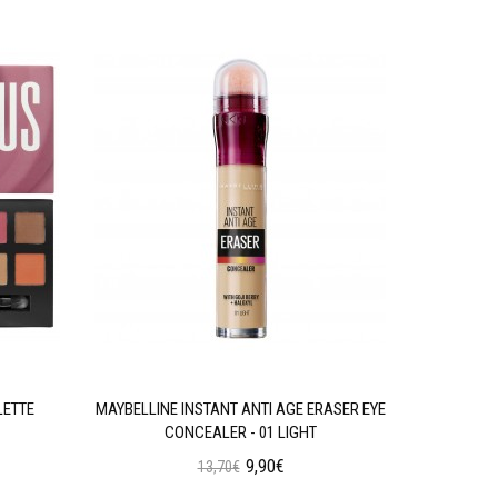
LETTE
MAYBELLINE INSTANT ANTI AGE ERASER EYE
W7 SOC
CONCEALER - 01 LIGHT
9,90€
13,70€
Προσθήκη στο Καλάθι