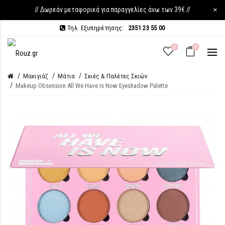
// Δωρεάν μεταφορικά για παραγγελίες άνω των 39€ //
×
Τηλ. Εξυπηρέτησης:
2351 23 55 00
0
0
Μακιγιάζ
Μάτια
Σκιές & Παλέτες Σκιών
Makeup Obsession All We Have Is Now Eyeshadow Palette